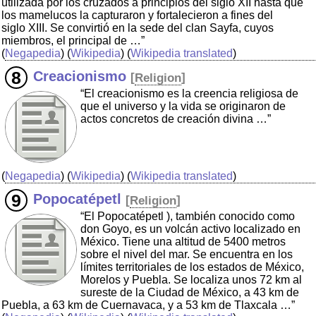
utilizada por los cruzados a principios del siglo XII hasta que
los mamelucos la capturaron y fortalecieron a fines del
siglo XIII. Se convirtió en la sede del clan Sayfa, cuyos
miembros, el principal de …”
(
Negapedia
) (
Wikipedia
) (
Wikipedia translated
)
Creacionismo
[
Religion
]
“El creacionismo es la creencia religiosa de
que el universo y la vida se originaron de
actos concretos de creación divina …”
(
Negapedia
) (
Wikipedia
) (
Wikipedia translated
)
Popocatépetl
[
Religion
]
“El Popocatépetl ), también conocido como
don Goyo, es un volcán activo localizado en
México. Tiene una altitud de 5400 metros
sobre el nivel del mar. Se encuentra en los
límites territoriales de los estados de México,
Morelos y Puebla. Se localiza unos 72 km al
sureste de la Ciudad de México, a 43 km de
Puebla, a 63 km de Cuernavaca, y a 53 km de Tlaxcala …”