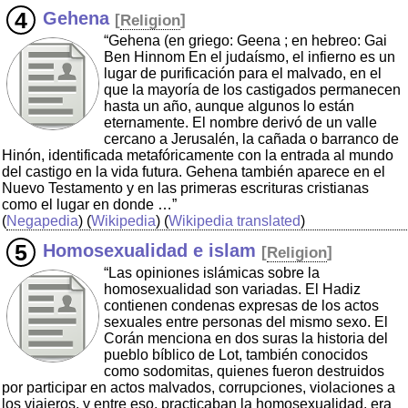
Gehena
[
Religion
]
“Gehena (en griego: Geena ; en hebreo: Gai
Ben Hinnom En el judaísmo, el infierno es un
lugar de purificación para el malvado, en el
que la mayoría de los castigados permanecen
hasta un año, aunque algunos lo están
eternamente. El nombre derivó de un valle
cercano a Jerusalén, la cañada o barranco de
Hinón, identificada metafóricamente con la entrada al mundo
del castigo en la vida futura. Gehena también aparece en el
Nuevo Testamento y en las primeras escrituras cristianas
como el lugar en donde …”
(
Negapedia
) (
Wikipedia
) (
Wikipedia translated
)
Homosexualidad e islam
[
Religion
]
“Las opiniones islámicas sobre la
homosexualidad son variadas. El Hadiz
contienen condenas expresas de los actos
sexuales entre personas del mismo sexo. El
Corán menciona en dos suras la historia del
pueblo bíblico de Lot, también conocidos
como sodomitas, quienes fueron destruidos
por participar en actos malvados, corrupciones, violaciones a
los viajeros, y entre eso, practicaban la homosexualidad, era