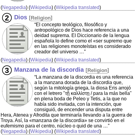
(
Negapedia
) (
Wikipedia
) (
Wikipedia translated
)
Dios
[
Religion
]
“El concepto teológico, filosófico y
antropológico de Dios hace referencia a una
deidad suprema. El Diccionario de la lengua
española lo define como el «ser supremo que
en las religiones monoteístas es considerado
creador del universo …”
(
Negapedia
) (
Wikipedia
) (
Wikipedia translated
)
Manzana de la discordia
[
Religion
]
“La manzana de la discordia es una referencia
a la manzana dorada de la discordia que,
según la mitología griega, la diosa Eris arrojó
con el letrero "τῇ καλλίστῃ / para la más bella"
en plena boda de Peleo y Tetis, a la que no
había sido invitada, con la intención, que
consiguió, de encender una disputa entre
Hera, Atenea y Afrodita que terminaría llevando a la guerra de
Troya. Así, la «manzana de la discordia» se convirtió en el
eufemismo para el centro, núcleo o quid de una …”
(
Negapedia
) (
Wikipedia
) (
Wikipedia translated
)