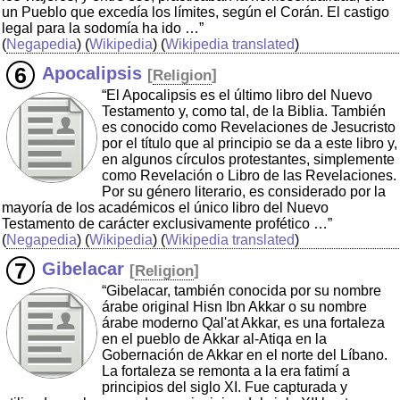
un Pueblo que excedía los límites, según el Corán. El castigo
legal para la sodomía ha ido …”
(
Negapedia
) (
Wikipedia
) (
Wikipedia translated
)
Apocalipsis
[
Religion
]
“El Apocalipsis es el último libro del Nuevo
Testamento y, como tal, de la Biblia. También
es conocido como Revelaciones de Jesucristo
por el título que al principio se da a este libro y,
en algunos círculos protestantes, simplemente
como Revelación o Libro de las Revelaciones.
Por su género literario, es considerado por la
mayoría de los académicos el único libro del Nuevo
Testamento de carácter exclusivamente profético …”
(
Negapedia
) (
Wikipedia
) (
Wikipedia translated
)
Gibelacar
[
Religion
]
“Gibelacar, también conocida por su nombre
árabe original Hisn Ibn Akkar o su nombre
árabe moderno Qal'at Akkar, es una fortaleza
en el pueblo de Akkar al-Atiqa en la
Gobernación de Akkar en el norte del Líbano.
La fortaleza se remonta a la era fatimí a
principios del siglo XI. Fue capturada y