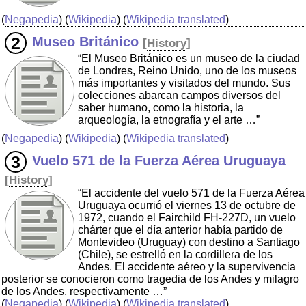
(
Negapedia
) (
Wikipedia
) (
Wikipedia translated
)
Museo Británico
[
History
]
“El Museo Británico es un museo de la ciudad
de Londres, Reino Unido, uno de los museos
más importantes y visitados del mundo. Sus
colecciones abarcan campos diversos del
saber humano, como la historia, la
arqueología, la etnografía y el arte …”
(
Negapedia
) (
Wikipedia
) (
Wikipedia translated
)
Vuelo 571 de la Fuerza Aérea Uruguaya
[
History
]
“El accidente del vuelo 571 de la Fuerza Aérea
Uruguaya ocurrió el viernes 13 de octubre de
1972, cuando el Fairchild FH-227D, un vuelo
chárter que el día anterior había partido de
Montevideo (Uruguay) con destino a Santiago
(Chile), se estrelló en la cordillera de los
Andes. El accidente aéreo y la supervivencia
posterior se conocieron como tragedia de los Andes y milagro
de los Andes, respectivamente …”
(
Negapedia
) (
Wikipedia
) (
Wikipedia translated
)