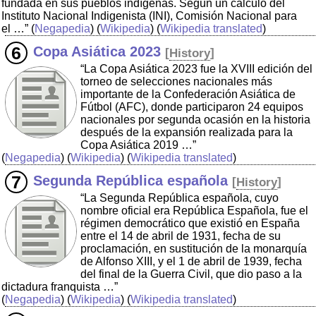
fundada en sus pueblos indígenas. Según un cálculo del
Instituto Nacional Indigenista (INI), Comisión Nacional para
el …”
(
Negapedia
) (
Wikipedia
) (
Wikipedia translated
)
Copa Asiática 2023
[
History
]
“La Copa Asiática 2023 fue la XVIII edición del
torneo de selecciones nacionales más
importante de la Confederación Asiática de
Fútbol (AFC), donde participaron 24 equipos
nacionales por segunda ocasión en la historia
después de la expansión realizada para la
Copa Asiática 2019 …”
(
Negapedia
) (
Wikipedia
) (
Wikipedia translated
)
Segunda República española
[
History
]
“La Segunda República española, cuyo
nombre oficial era República Española, fue el
régimen democrático que existió en España
entre el 14 de abril de 1931, fecha de su
proclamación, en sustitución de la monarquía
de Alfonso XIII, y el 1 de abril de 1939, fecha
del final de la Guerra Civil, que dio paso a la
dictadura franquista …”
(
Negapedia
) (
Wikipedia
) (
Wikipedia translated
)