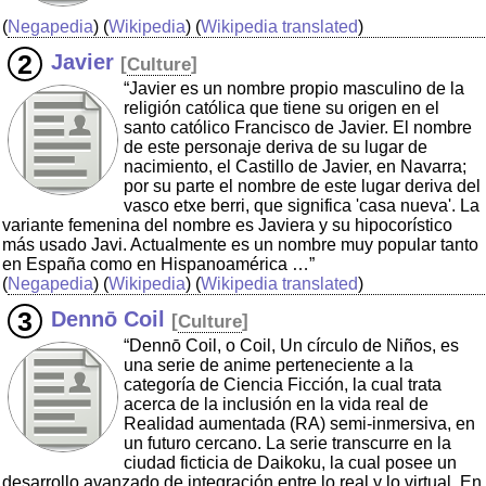
(
Negapedia
) (
Wikipedia
) (
Wikipedia translated
)
Javier
[
Culture
]
“Javier es un nombre propio masculino de la
religión católica que tiene su origen en el
santo católico Francisco de Javier. El nombre
de este personaje deriva de su lugar de
nacimiento, el Castillo de Javier, en Navarra;
por su parte el nombre de este lugar deriva del
vasco etxe berri, que significa 'casa nueva'. La
variante femenina del nombre es Javiera y su hipocorístico
más usado Javi. Actualmente es un nombre muy popular tanto
en España como en Hispanoamérica …”
(
Negapedia
) (
Wikipedia
) (
Wikipedia translated
)
Dennō Coil
[
Culture
]
“Dennō Coil, o Coil, Un círculo de Niños, es
una serie de anime perteneciente a la
categoría de Ciencia Ficción, la cual trata
acerca de la inclusión en la vida real de
Realidad aumentada (RA) semi-inmersiva, en
un futuro cercano. La serie transcurre en la
ciudad ficticia de Daikoku, la cual posee un
desarrollo avanzado de integración entre lo real y lo virtual. En