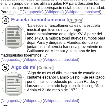
ella, un grupo de niños utilizan gafas RA para descubrir los
misterios que rodean al ciberespacio establecido en la ciudad.
Para ello …”
(
Negapedia
) (
Wikipedia
) (
Wikipedia translated
)
Escuela francoflamenca
[
Culture
]
“La escuela francoflamenca es una escuela
musical que tuvo su mayor auge
fundamentalmente en el siglo XV. A partir del
año 1420, la música tomó nuevos rumbos para
dejar París y dirigirse a Flandes, donde se
juntaron la influencia francesa proveniente de
Guillaume de Machaut y la italiana de los
madrigalistas florentinos …”
(
Negapedia
) (
Wikipedia
) (
Wikipedia translated
)
Algo de mí
[
Culture
]
“Algo de mí es el álbum debut de estudio del
cantante español Camilo Sesto. Fue realizado
por él mismo, producido por Juan Pardo, y
lanzado al mercado bajo el sello discográfico
Ariola el 21 de marzo de 1972 …”
(
Negapedia
) (
Wikipedia
) (
Wikipedia translated
)