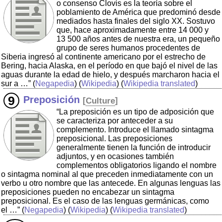
o consenso Clovis es la teoría sobre el
poblamiento de América que predominó desde
mediados hasta finales del siglo XX. Sostuvo
que, hace aproximadamente entre 14 000 y
13 500 años antes de nuestra era, un pequeño
grupo de seres humanos procedentes de
Siberia ingresó al continente americano por el estrecho de
Bering, hacia Alaska, en el período en que bajó el nivel de las
aguas durante la edad de hielo, y después marcharon hacia el
sur a …”
(
Negapedia
) (
Wikipedia
) (
Wikipedia translated
)
Preposición
[
Culture
]
“La preposición es un tipo de adposición que
se caracteriza por anteceder a su
complemento. Introduce el llamado sintagma
preposicional. Las preposiciones
generalmente tienen la función de introducir
adjuntos, y en ocasiones también
complementos obligatorios ligando el nombre
o sintagma nominal al que preceden inmediatamente con un
verbo u otro nombre que las antecede. En algunas lenguas las
preposiciones pueden no encabezar un sintagma
preposicional. Es el caso de las lenguas germánicas, como
el …”
(
Negapedia
) (
Wikipedia
) (
Wikipedia translated
)