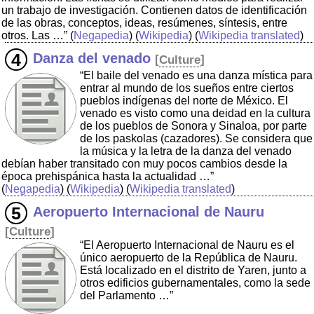
un trabajo de investigación. Contienen datos de identificación
de las obras, conceptos, ideas, resúmenes, síntesis, entre
otros. Las …”
(
Negapedia
) (
Wikipedia
) (
Wikipedia translated
)
Danza del venado
[
Culture
]
“El baile del venado es una danza mística para
entrar al mundo de los sueños entre ciertos
pueblos indígenas del norte de México. El
venado es visto como una deidad en la cultura
de los pueblos de Sonora y Sinaloa, por parte
de los paskolas (cazadores). Se considera que
la música y la letra de la danza del venado
debían haber transitado con muy pocos cambios desde la
época prehispánica hasta la actualidad …”
(
Negapedia
) (
Wikipedia
) (
Wikipedia translated
)
Aeropuerto Internacional de Nauru
[
Culture
]
“El Aeropuerto Internacional de Nauru es el
único aeropuerto de la República de Nauru.
Está localizado en el distrito de Yaren, junto a
otros edificios gubernamentales, como la sede
del Parlamento …”