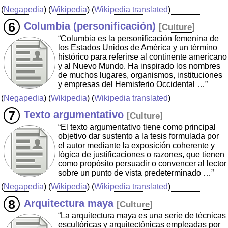
(
Negapedia
) (
Wikipedia
) (
Wikipedia translated
)
Columbia (personificación)
[
Culture
]
“Columbia es la personificación femenina de
los Estados Unidos de América y un término
histórico para referirse al continente americano
y al Nuevo Mundo. Ha inspirado los nombres
de muchos lugares, organismos, instituciones
y empresas del Hemisferio Occidental …”
(
Negapedia
) (
Wikipedia
) (
Wikipedia translated
)
Texto argumentativo
[
Culture
]
“El texto argumentativo tiene como principal
objetivo dar sustento a la tesis formulada por
el autor mediante la exposición coherente y
lógica de justificaciones o razones, que tienen
como propósito persuadir o convencer al lector
sobre un punto de vista predeterminado …”
(
Negapedia
) (
Wikipedia
) (
Wikipedia translated
)
Arquitectura maya
[
Culture
]
“La arquitectura maya es una serie de técnicas
escultóricas y arquitectónicas empleadas por