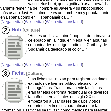
vasco etxe berri, que significa 'casa nueva'. La
variante femenina del nombre es Javiera y su hipocorístico
más usado Javi. Actualmente es un nombre muy popular tanto
en España como en Hispanoamérica …”
(
Negapedia
) (
Wikipedia
) (
Wikipedia translated
)
Holi
[
Culture
]
“Holi es un festival hindú popular de primavera
celebrado en la India, en Nepal y en algunas
comunidades de origen indio del Caribe y de
Sudamérica dedicado al color …”
(
Negapedia
) (
Wikipedia
) (
Wikipedia translated
)
Ficha
[
Culture
]
“Las fichas se utilizan para registrar los datos
extraídos de fuentes bibliográficas o no
bibliográficas. Tradicionalmente las fichas
eran tarjetas de forma rectangular de diversos
tamaños, pero a finales del siglo XX se
empezaron a usar bases de datos y otros
soportes electrónicos para almacenar la
información. Las fichas se utilizan como medios para realizar