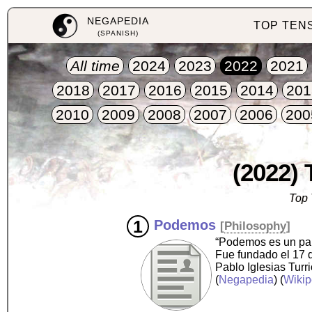
NEGAPEDIA
TOP TEN
(SPANISH)
All time
2024
2023
2022
2021
2018
2017
2016
2015
2014
201
2010
2009
2008
2007
2006
200
(2022) 
Top 
Podemos
[
Philosophy
]
“Podemos es un parti
Fue fundado el 17 d
Pablo Iglesias Turr
(
Negapedia
) (
Wikip