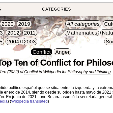
S
CATEGORIES
2020
2019
All categories
Cul
3
2012
2011
Mathematics
Natu
5
2004
2003
So
Conflict
Anger
Top Ten of Conflict for Philo
Ten (2022) of
Conflict
in Wikipedia for
Philosophy and thinking
do político español que se sitúa entre la izquierda y la extrema
e enero de 2014, siendo desde su origen hasta mayo de 2021 su
ión. En junio de 2021, Ione Belarra asumió la secretaría genera
edia
) (
Wikipedia translated
)