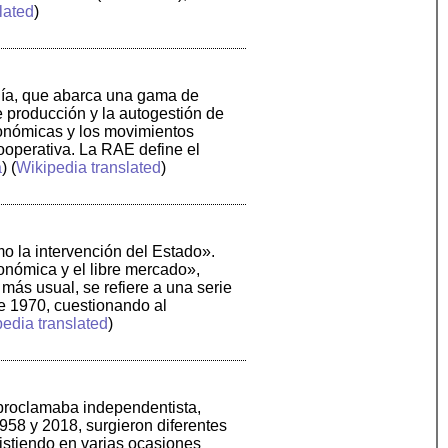
lated
)
logía, que abarca una gama de
 producción y la autogestión de
económicas y los movimientos
ooperativa. La RAE define el
a
) (
Wikipedia translated
)
mo la intervención del Estado».
onómica y el libre mercado»,
 más usual, se refiere a una serie
e 1970, cuestionando al
edia translated
)
 proclamaba independentista,
1958 y 2018, surgieron diferentes
istiendo en varias ocasiones