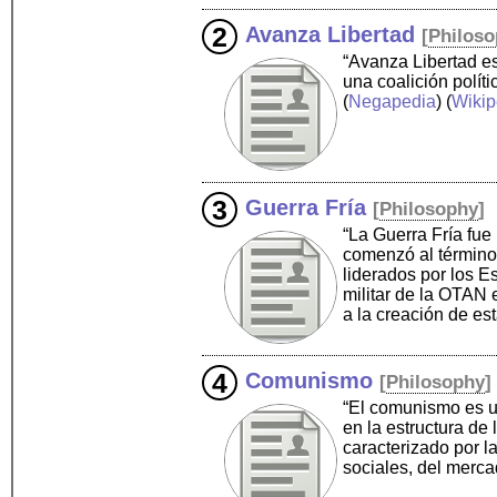
Avanza Libertad
[
Philos
“Avanza Libertad es
una coalición polít
(
Negapedia
) (
Wikip
Guerra Fría
[
Philosophy
]
“La Guerra Fría fue 
comenzó al término 
liderados por los E
militar de la OTAN 
a la creación de es
Comunismo
[
Philosophy
]
“El comunismo es u
en la estructura d
caracterizado por l
sociales, del merca