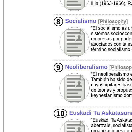
Illia (1963-1966), 
Socialismo
[
Philosophy
]
“El socialismo es u
sistemas socioeconó
empresas por parte 
asociados con tales
término socialismo
Neoliberalismo
[
Philoso
“El neoliberalismo 
También ha sido def
cuyos «pilares bási
de teorías y propu
keynesianismo domi
Euskadi Ta Askatasun
“Euskadi Ta Askatas
abertzale, socialist
organizaciones con