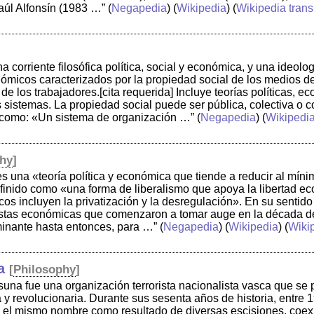
Raúl Alfonsín (1983 …”
(
Negapedia
) (
Wikipedia
) (
Wikipedia trans
na corriente filosófica política, social y económica, y una ideo
micos caracterizados por la propiedad social de los medios de
de los trabajadores.[cita requerida] Incluye teorías políticas, 
 sistemas. La propiedad social puede ser pública, colectiva o c
 como: «Un sistema de organización …”
(
Negapedia
) (
Wikipedi
phy
]
es una «teoría política y económica que tiende a reducir al míni
inido como «una forma de liberalismo que apoya la libertad ec
cos incluyen la privatización y la desregulación». En su sentido
estas económicas que comenzaron a tomar auge en la década d
nante hasta entonces, para …”
(
Negapedia
) (
Wikipedia
) (
Wikip
a
[
Philosophy
]
una fue una organización terrorista nacionalista vasca que se
a y revolucionaria. Durante sus sesenta años de historia, entre 
 el mismo nombre como resultado de diversas escisiones, coex