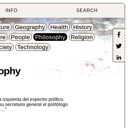
INFO
SEARCH
ture
Geography
Health
History
re
People
Philosophy
Religion
ciety
Technology
sophy
 izquierda del espectro político.
 secretario general el politólogo
l …”