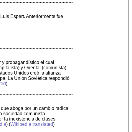
Luis Espert. Anteriormente fue
r y propagandístico el cual
talista) y Oriental (comunista),
stados Unidos creó la alianza
ropa. La Unión Soviética respondió
ted
)
X que aboga por un cambio radical
na sociedad comunista
 la inexistencia de clases
dia
) (
Wikipedia translated
)