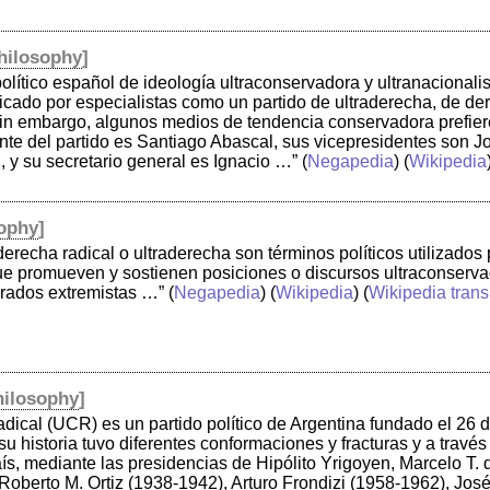
hilosophy
]
político español de ideología ultraconservadora y ultranacionali
ficado por especialistas como un partido de ultraderecha, de der
in embargo, algunos medios de tendencia conservadora prefieren
ente del partido es Santiago Abascal, sus vicepresidentes son
, y su secretario general es Ignacio …”
(
Negapedia
) (
Wikipedia
ophy
]
erecha radical o ultraderecha son términos políticos utilizados
que promueven y sostienen posiciones o discursos ultraconservad
erados extremistas …”
(
Negapedia
) (
Wikipedia
) (
Wikipedia trans
hilosophy
]
dical (UCR) es un partido político de Argentina fundado el 26 
 su historia tuvo diferentes conformaciones y fracturas y a trav
ís, mediante las presidencias de Hipólito Yrigoyen, Marcelo T. 
Roberto M. Ortiz (1938-1942), Arturo Frondizi (1958-1962), Jos