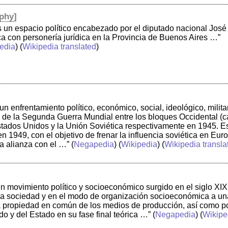
ophy
]
 un espacio político encabezado por el diputado nacional José 
ica con personería jurídica en la Provincia de Buenos Aires …”
edia
) (
Wikipedia translated
)
un enfrentamiento político, económico, social, ideológico, milita
de la Segunda Guerra Mundial entre los bloques Occidental (capi
stados Unidos y la Unión Soviética respectivamente en 1945. E
en 1949, con el objetivo de frenar la influencia soviética en Eu
ta alianza con el …”
(
Negapedia
) (
Wikipedia
) (
Wikipedia transla
n movimiento político y socioeconómico surgido en el siglo XI
e la sociedad y en el modo de organización socioeconómica a u
a propiedad en común de los medios de producción, así como por
do y del Estado en su fase final teórica …”
(
Negapedia
) (
Wikipe