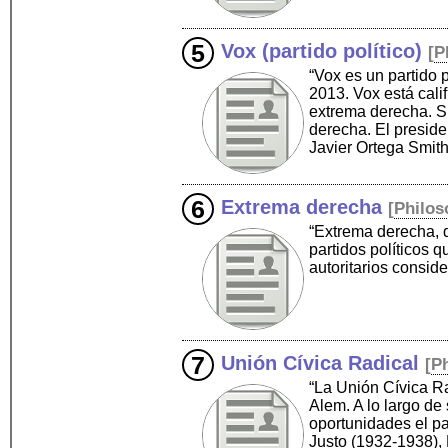
Vox (partido político)
[
P
“Vox es un partido 
2013. Vox está cali
extrema derecha. S
derecha. El presid
Javier Ortega Smith
Extrema derecha
[
Philos
“Extrema derecha, d
partidos políticos 
autoritarios consid
Unión Cívica Radical
[
P
“La Unión Cívica Ra
Alem. A lo largo de
oportunidades el pa
Justo (1932-1938), 