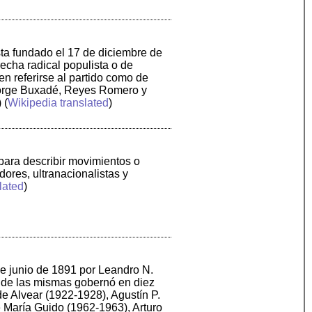
sta fundado el 17 de diciembre de
echa radical populista o de
 referirse al partido como de
 Jorge Buxadé, Reyes Romero y
) (
Wikipedia translated
)
 para describir movimientos o
ores, ultranacionalistas y
lated
)
de junio de 1891 por Leandro N.
és de las mismas gobernó en diez
de Alvear (1922-1928), Agustín P.
é María Guido (1962-1963), Arturo