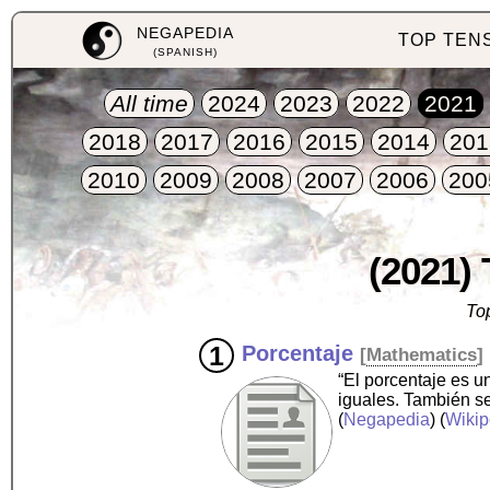
NEGAPEDIA
TOP TEN
(SPANISH)
All time
2024
2023
2022
2021
2018
2017
2016
2015
2014
201
2010
2009
2008
2007
2006
200
(2021)
To
Porcentaje
[
Mathematics
]
“El porcentaje es 
iguales. También se
(
Negapedia
) (
Wikip