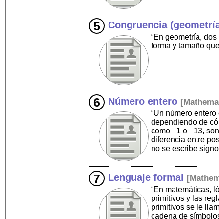
Congruencia (geometrí
“En geometría, dos 
forma y tamaño que
Número entero
[
Mathema
“Un número entero 
dependiendo de cómo
como −1 o −13, son 
diferencia entre pos
no se escribe sign
Lenguaje formal
[
Mathem
“En matemáticas, ló
primitivos y las re
primitivos se le lla
cadena de símbolos