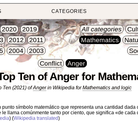
S
CATEGORIES
2020
2019
All categories
Cul
3
2012
2011
Mathematics
Natu
5
2004
2003
So
Conflict
Anger
 Top Ten of Anger for Mathem
p Ten (2021) of
Anger
in Wikipedia for
Mathematics and logic
un punto símbolo matemático que representa una cantidad dada 
 le llama comúnmente tanto por ciento, que significa «de cada
edia
) (
Wikipedia translated
)