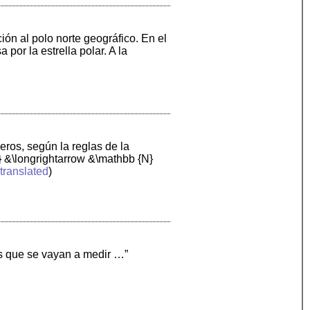
ción al polo norte geográfico. En el
por la estrella polar. A la
meros, según la reglas de la
} &\longrightarrow &\mathbb {N}
translated
)
es que se vayan a medir …”