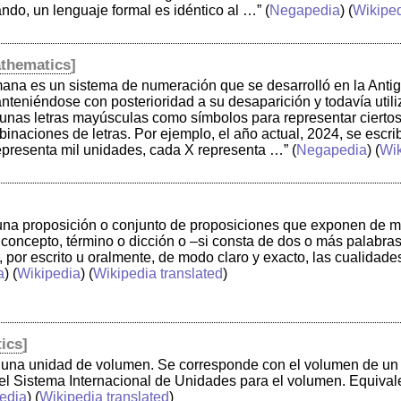
ndo, un lenguaje formal es idéntico al …”
(
Negapedia
) (
Wikipe
thematics
]
na es un sistema de numeración que se desarrolló en la Antigu
teniéndose con posterioridad a su desaparición y todavía util
unas letras mayúsculas como símbolos para representar ciertos
inaciones de letras. Por ejemplo, el año actual, 2024, se es
presenta mil unidades, cada X representa …”
(
Negapedia
) (
Wik
 una proposición o conjunto de proposiciones que exponen de m
oncepto, término o dicción o –si consta de dos o más palabras
, por escrito u oralmente, de modo claro y exacto, las cualidad
a
) (
Wikipedia
) (
Wikipedia translated
)
ics
]
 una unidad de volumen. Se corresponde con el volumen de un c
l Sistema Internacional de Unidades para el volumen. Equivale 
edia
) (
Wikipedia translated
)