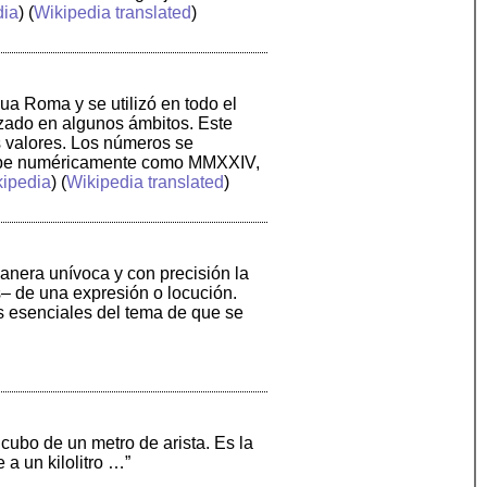
dia
) (
Wikipedia translated
)
a Roma y se utilizó en todo el
izado en algunos ámbitos. Este
 valores. Los números se
cribe numéricamente como MMXXIV,
ipedia
) (
Wikipedia translated
)
anera unívoca y con precisión la
– de una expresión o locución.
es esenciales del tema de que se
ubo de un metro de arista. Es la
a un kilolitro …”