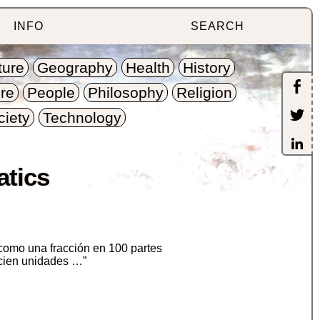
INFO
SEARCH
ture
Geography
Health
History
re
People
Philosophy
Religion
ciety
Technology
atics
como una fracción en 100 partes
 cien unidades …”