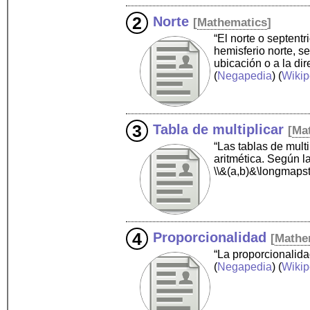
Norte
[
Mathematics
]
“El norte o septentr
hemisferio norte, se
ubicación o a la dir
(
Negapedia
) (
Wikip
Tabla de multiplicar
[
Ma
“Las tablas de multi
aritmética. Según l
\\&(a,b)&\longmaps
Proporcionalidad
[
Mathe
“La proporcionalida
(
Negapedia
) (
Wikip