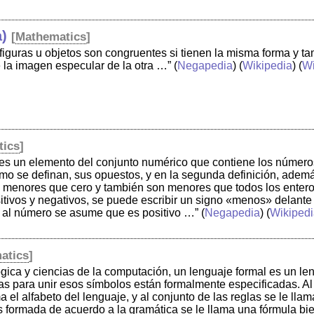
a)
[
Mathematics
]
figuras u objetos son congruentes si tienen la misma forma y ta
 la imagen especular de la otra …”
(
Negapedia
) (
Wikipedia
) (
Wi
tics
]
es un elemento del conjunto numérico que contiene los números
 se definan, sus opuestos, y en la segunda definición, además
menores que cero y también son menores que todos los enteros 
itivos y negativos, se puede escribir un signo «menos» delante de
o al número se asume que es positivo …”
(
Negapedia
) (
Wikipedi
atics
]
gica y ciencias de la computación, un lenguaje formal es un l
glas para unir esos símbolos están formalmente especificadas. A
ma el alfabeto del lenguaje, y al conjunto de las reglas se le lla
 formada de acuerdo a la gramática se le llama una fórmula bie