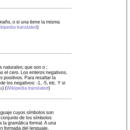
maño, o si una tiene la misma
kipedia translated
)
 naturales; que son o ;
 el cero. Los enteros negativos,
positivos. Para resaltar la
 los negativos: -1, -5, etc. Y si
a
) (
Wikipedia translated
)
enguaje cuyos símbolos son
l conjunto de los símbolos
ma la gramática formal. A una
n formada del lenguaje.