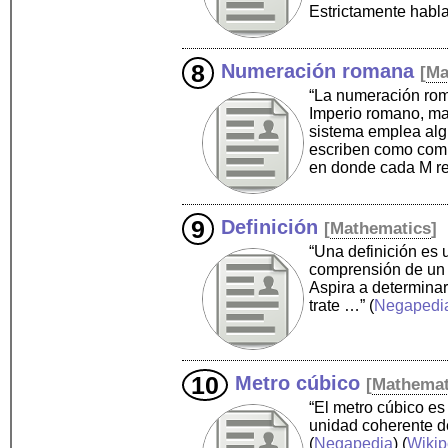
Estrictamente habla
Numeración romana
[
Ma
“La numeración roma
Imperio romano, man
sistema emplea alg
escriben como comb
en donde cada M re
Definición
[
Mathematics
]
“Una definición es
comprensión de un c
Aspira a determinar
trate …”
(
Negapedi
Metro cúbico
[
Mathemat
“El metro cúbico es
unidad coherente de
(
Negapedia
) (
Wikip