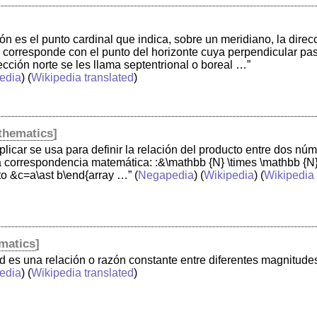
ión es el punto cardinal que indica, sobre un meridiano, la direc
 corresponde con el punto del horizonte cuya perpendicular pasa 
ección norte se les llama septentrional o boreal …”
edia
) (
Wikipedia translated
)
thematics
]
plicar se usa para definir la relación del producto entre dos nú
a correspondencia matemática: :&\mathbb {N} \times \mathbb {N
to &c=a\ast b\end{array …”
(
Negapedia
) (
Wikipedia
) (
Wikipedia 
matics
]
d es una relación o razón constante entre diferentes magnitud
edia
) (
Wikipedia translated
)