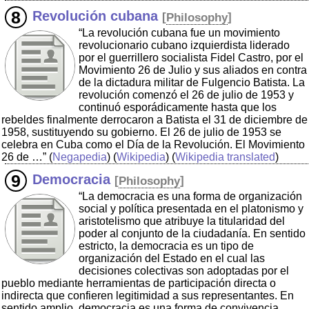
Revolución cubana
[
Philosophy
]
“La revolución cubana fue un movimiento
revolucionario cubano izquierdista liderado
por el guerrillero socialista Fidel Castro, por el
Movimiento 26 de Julio y sus aliados en contra
de la dictadura militar de Fulgencio Batista. La
revolución comenzó el 26 de julio de 1953 y
continuó esporádicamente hasta que los
rebeldes finalmente derrocaron a Batista el 31 de diciembre de
1958, sustituyendo su gobierno. El 26 de julio de 1953 se
celebra en Cuba como el Día de la Revolución. El Movimiento
26 de …”
(
Negapedia
) (
Wikipedia
) (
Wikipedia translated
)
Democracia
[
Philosophy
]
“La democracia es una forma de organización
social y política presentada en el platonismo y
aristotelismo que atribuye la titularidad del
poder al conjunto de la ciudadanía. En sentido
estricto, la democracia es un tipo de
organización del Estado en el cual las
decisiones colectivas son adoptadas por el
pueblo mediante herramientas de participación directa o
indirecta que confieren legitimidad a sus representantes. En
sentido amplio, democracia es una forma de convivencia