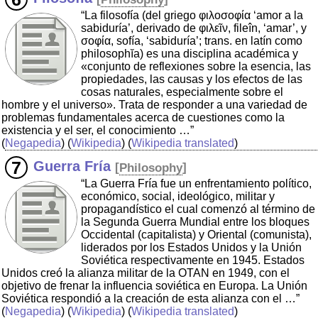
“La filosofía (del griego φιλοσοφία ‘amor a la
sabiduría’, derivado de φιλεῖν, fileîn, ‘amar’, y
σοφία, sofía, ‘sabiduría’; trans. en latín como
philosophĭa) es una disciplina académica y
«conjunto de reflexiones sobre la esencia, las
propiedades, las causas y los efectos de las
cosas naturales, especialmente sobre el
hombre y el universo». Trata de responder a una variedad de
problemas fundamentales acerca de cuestiones como la
existencia y el ser, el conocimiento …”
(
Negapedia
) (
Wikipedia
) (
Wikipedia translated
)
Guerra Fría
[
Philosophy
]
“La Guerra Fría fue un enfrentamiento político,
económico, social, ideológico, militar y
propagandístico el cual comenzó al término de
la Segunda Guerra Mundial entre los bloques
Occidental (capitalista) y Oriental (comunista),
liderados por los Estados Unidos y la Unión
Soviética respectivamente en 1945. Estados
Unidos creó la alianza militar de la OTAN en 1949, con el
objetivo de frenar la influencia soviética en Europa. La Unión
Soviética respondió a la creación de esta alianza con el …”
(
Negapedia
) (
Wikipedia
) (
Wikipedia translated
)