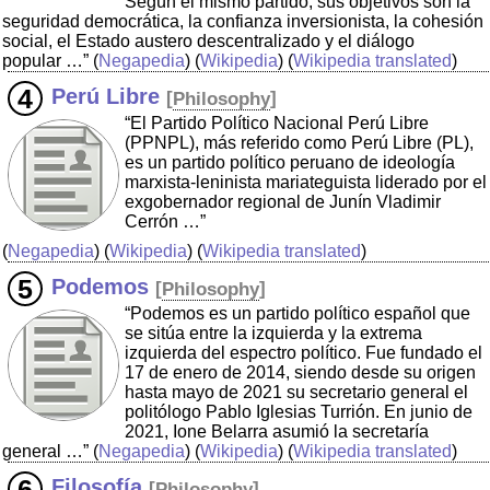
Según el mismo partido, sus objetivos son la
seguridad democrática, la confianza inversionista, la cohesión
social, el Estado austero descentralizado y el diálogo
popular …”
(
Negapedia
) (
Wikipedia
) (
Wikipedia translated
)
Perú Libre
[
Philosophy
]
“El Partido Político Nacional Perú Libre
(PPNPL), más referido como Perú Libre (PL),
es un partido político peruano de ideología
marxista-leninista mariateguista liderado por el
exgobernador regional de Junín Vladimir
Cerrón …”
(
Negapedia
) (
Wikipedia
) (
Wikipedia translated
)
Podemos
[
Philosophy
]
“Podemos es un partido político español que
se sitúa entre la izquierda y la extrema
izquierda del espectro político. Fue fundado el
17 de enero de 2014, siendo desde su origen
hasta mayo de 2021 su secretario general el
politólogo Pablo Iglesias Turrión. En junio de
2021, Ione Belarra asumió la secretaría
general …”
(
Negapedia
) (
Wikipedia
) (
Wikipedia translated
)
Filosofía
[
Philosophy
]