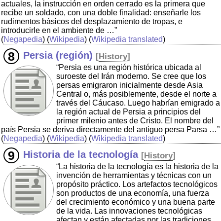
actuales, la instrucción en orden cerrado es la primera que
recibe un soldado, con una doble finalidad: enseñarle los
rudimentos básicos del desplazamiento de tropas, e
introducirle en el ambiente de …”
(
Negapedia
) (
Wikipedia
) (
Wikipedia translated
)
Persia (región)
[
History
]
“Persia es una región histórica ubicada al
suroeste del Irán moderno. Se cree que los
persas emigraron inicialmente desde Asia
Central o, más posiblemente, desde el norte a
través del Cáucaso. Luego habrían emigrado a
la región actual de Persia a principios del
primer milenio antes de Cristo. El nombre del
país Persia se deriva directamente del antiguo persa Parsa …”
(
Negapedia
) (
Wikipedia
) (
Wikipedia translated
)
Historia de la tecnología
[
History
]
“La historia de la tecnología es la historia de la
invención de herramientas y técnicas con un
propósito práctico. Los artefactos tecnológicos
son productos de una economía, una fuerza
del crecimiento económico y una buena parte
de la vida. Las innovaciones tecnológicas
afectan y están afectadas por las tradiciones