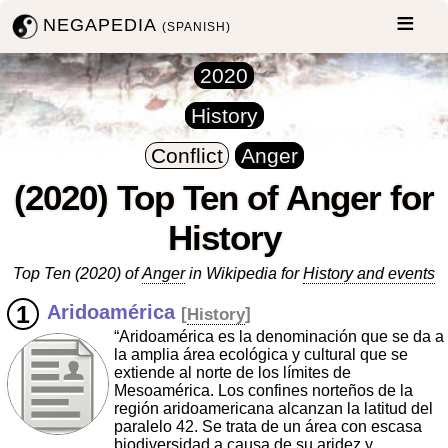
NEGAPEDIA
(SPANISH)
2020
History
Conflict
Anger
(2020) Top Ten of Anger for
History
Top Ten (2020) of
Anger
in Wikipedia for
History and events
Aridoamérica
[
History
]
“Aridoamérica es la denominación que se da a
la amplia área ecológica y cultural que se
extiende al norte de los límites de
Mesoamérica. Los confines norteños de la
región aridoamericana alcanzan la latitud del
paralelo 42. Se trata de un área con escasa
biodiversidad a causa de su aridez y