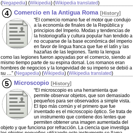
(
Negapedia
) (
Wikipedia
) (
Wikipedia translated
)
Comercio en la Antigua Roma
[
History
]
“El comercio romano fue el motor que condujo
a la economía de finales de la República y
principios del Imperio. Modas y tendencias de
la historiografía y cultura popular han tendido a
no ocuparse de la base económica del imperio
en favor de lingua franca que fue el latín y las
hazañas de las legiones. Tanto la lengua
como las legiones fueron apoyadas por el comercio, siendo al
mismo tiempo parte de su espina dorsal. Los romanos eran
hombres de negocios y la longevidad de su imperio se debió a
su …”
(
Negapedia
) (
Wikipedia
) (
Wikipedia translated
)
Microscopio
[
History
]
“El microscopio es una herramienta que
permite observar objetos, que son demasiado
pequeños para ser observados a simple vista.
El tipo más común y el primero que fue
inventado es el microscopio óptico. Se trata de
un instrumento que contiene dos lentes que
permiten obtener una imagen aumentada del
objeto y que funciona por refracción. La ciencia que investiga
los objetos pequeños utilizando este instrumento se llama