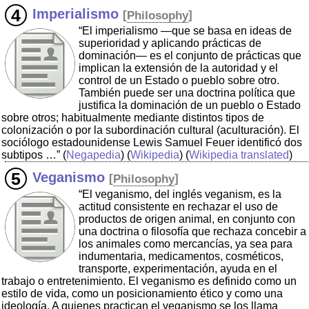
Imperialismo
[
Philosophy
]
“El imperialismo —que se basa en ideas de
superioridad y aplicando prácticas de
dominación— es el conjunto de prácticas que
implican la extensión de la autoridad y el
control de un Estado o pueblo sobre otro.
También puede ser una doctrina política que
justifica la dominación de un pueblo o Estado
sobre otros; habitualmente mediante distintos tipos de
colonización o por la subordinación cultural (aculturación). El
sociólogo estadounidense Lewis Samuel Feuer identificó dos
subtipos …”
(
Negapedia
) (
Wikipedia
) (
Wikipedia translated
)
Veganismo
[
Philosophy
]
“El veganismo, del inglés veganism, es la
actitud consistente en rechazar el uso de
productos de origen animal, en conjunto con
una doctrina o filosofía que rechaza concebir a
los animales como mercancías, ya sea para
indumentaria, medicamentos, cosméticos,
transporte, experimentación, ayuda en el
trabajo o entretenimiento. El veganismo es definido como un
estilo de vida, como un posicionamiento ético y como una
ideología. A quienes practican el veganismo se los llama