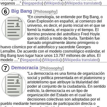
veganos …”
(
Negapedia
) (
Wikipedia
) (
Wikipedia translated
)
Big Bang
[
Philosophy
]
“En cosmología, se entiende por Big Bang, o
Gran Explosión en español, al comienzo del
universo, es decir, el punto inicial en el que se
formó la materia, el espacio y el tiempo. El
término proviene del astrofísico Fred Hoyle
que lo utilizó a modo de burla. También fue
llamado originalmente átomo primigenio o
huevo cósmico por el astrofísico y sacerdote Georges
Lemaître. De acuerdo con el modelo cosmológico estándar, el
Big Bang tuvo lugar hace unos 13.797 millones de años. El
modelo …”
(
Negapedia
) (
Wikipedia
) (
Wikipedia translated
)
Democracia
[
Philosophy
]
“La democracia es una forma de organización
social y política presentada en el platonismo y
aristotelismo que atribuye la titularidad del
poder al conjunto de la ciudadanía. En sentido
estricto, la democracia es un tipo de
organización del Estado en el cual las
decisiones colectivas son adoptadas por el
pueblo mediante herramientas de participación directa o