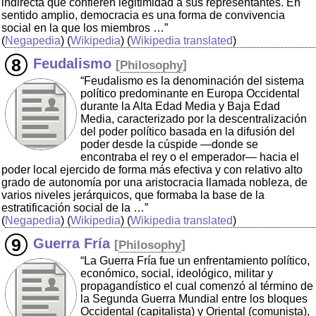
indirecta que confieren legitimidad a sus representantes. En
sentido amplio, democracia es una forma de convivencia
social en la que los miembros …”
(
Negapedia
) (
Wikipedia
) (
Wikipedia translated
)
Feudalismo
[
Philosophy
]
“Feudalismo es la denominación del sistema
político predominante en Europa Occidental
durante la Alta Edad Media y Baja Edad
Media, caracterizado por la descentralización
del poder político basada en la difusión del
poder desde la cúspide —donde se
encontraba el rey o el emperador— hacia el
poder local ejercido de forma más efectiva y con relativo alto
grado de autonomía por una aristocracia llamada nobleza, de
varios niveles jerárquicos, que formaba la base de la
estratificación social de la …”
(
Negapedia
) (
Wikipedia
) (
Wikipedia translated
)
Guerra Fría
[
Philosophy
]
“La Guerra Fría fue un enfrentamiento político,
económico, social, ideológico, militar y
propagandístico el cual comenzó al término de
la Segunda Guerra Mundial entre los bloques
Occidental (capitalista) y Oriental (comunista),