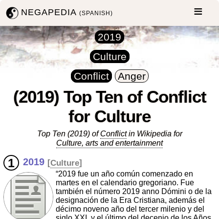
NEGAPEDIA
(SPANISH)
2019
Culture
Conflict
Anger
(2019) Top Ten of Conflict
for Culture
Top Ten (2019) of
Conflict
in Wikipedia for
Culture, arts and entertainment
2019
[
Culture
]
“2019 fue un año común comenzado en
martes en el calendario gregoriano. Fue
también el número 2019 anno Dómini o de la
designación de la Era Cristiana, además el
décimo noveno año del tercer milenio y del
siglo XXI, y el último del decenio de los Años