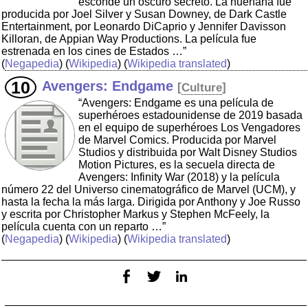
esconde un oscuro secreto. La huérfana fue
producida por Joel Silver y Susan Downey, de Dark Castle
Entertainment, por Leonardo DiCaprio y Jennifer Davisson
Killoran, de Appian Way Productions. La película fue
estrenada en los cines de Estados …”
(
Negapedia
) (
Wikipedia
) (
Wikipedia translated
)
Avengers: Endgame
[
Culture
]
“Avengers: Endgame es una película de
superhéroes estadounidense de 2019 basada
en el equipo de superhéroes Los Vengadores
de Marvel Comics. Producida por Marvel
Studios y distribuida por Walt Disney Studios
Motion Pictures, es la secuela directa de
Avengers: Infinity War (2018) y la película
número 22 del Universo cinematográfico de Marvel (UCM), y
hasta la fecha la más larga. Dirigida por Anthony y Joe Russo
y escrita por Christopher Markus y Stephen McFeely, la
película cuenta con un reparto …”
(
Negapedia
) (
Wikipedia
) (
Wikipedia translated
)