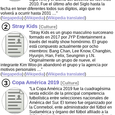
2010. Fue el último año del Siglo hasta la
fecha en tener diferentes todos sus dígitos, algo que no
volverá a ocurrir hasta 2031 …”
(
Negapedia
) (
Wikipedia
) (
Wikipedia translated
)
Stray Kids
[
Culture
]
“Stray Kids es un grupo masculino surcoreano
formado en 2017 por JYP Entertainment a
través del reality show homónimo. El grupo
está compuesto actualmente por ocho
miembros: Bang Chan, Lee Know, Changbin,
Hyunjin, Han, Felix, Seungmin y I.N.
Originalmente un grupo de nueve, el
integrante Kim Woo-jin abandonó el grupo y la agencia por
motivos personales …”
(
Negapedia
) (
Wikipedia
) (
Wikipedia translated
)
Copa América 2019
[
Culture
]
“La Copa América 2019 fue la cuadragésima
sexta edición de la principal competencia
futbolística entre selecciones nacionales de
América del Sur. El torneo fue organizado por
la Conmebol, ente administrador del fútbol en
Sudamérica y órgano del fútbol afiliado a la