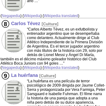
año …”
(
Negapedia
) (
Wikipedia
) (
Wikipedia translated
)
Carlos Tévez
[
Culture
]
“Carlos Alberto Tévez, es un exfutbolista y
entrenador argentino que se desempeñaba
como delantero. Actualmente dirige al Club
Atlético Independiente de la Primera División
de Argentina. Es el tercer jugador argentino
con más títulos de la historia con 29, solo por
detrás de Lionel Messi y Ángel Di María,
también es el décimo máximo goleador histórico del Club
Atlético Boca Juniors con 94 goles …”
(
Negapedia
) (
Wikipedia
) (
Wikipedia translated
)
La huérfana
[
Culture
]
“La huérfana es una película de terror
psicológico de 2009 dirigida por Jaume Collet-
Serra y protagonizada por Vera Farmiga, Peter
Sarsgaard e Isabelle Fuhrman. El filme narra
la historia de una pareja que adopta a una
niña pero detrás de su dulce apariencia,