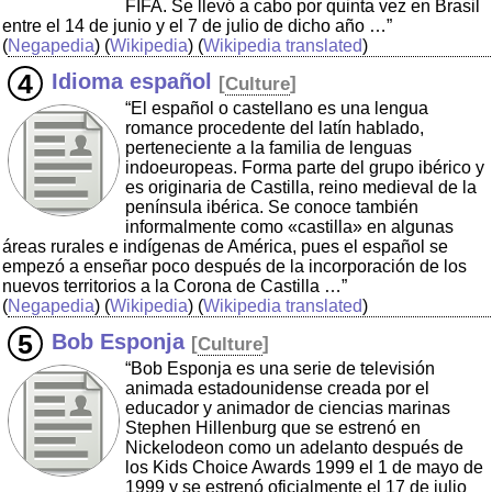
FIFA. Se llevó a cabo por quinta vez en Brasil
entre el 14 de junio y el 7 de julio de dicho año …”
(
Negapedia
) (
Wikipedia
) (
Wikipedia translated
)
Idioma español
[
Culture
]
“El español o castellano es una lengua
romance procedente del latín hablado,
perteneciente a la familia de lenguas
indoeuropeas. Forma parte del grupo ibérico y
es originaria de Castilla, reino medieval de la
península ibérica. Se conoce también
informalmente como «castilla» en algunas
áreas rurales e indígenas de América, pues el español se
empezó a enseñar poco después de la incorporación de los
nuevos territorios a la Corona de Castilla …”
(
Negapedia
) (
Wikipedia
) (
Wikipedia translated
)
Bob Esponja
[
Culture
]
“Bob Esponja es una serie de televisión
animada estadounidense creada por el
educador y animador de ciencias marinas
Stephen Hillenburg que se estrenó en
Nickelodeon como un adelanto después de
los Kids Choice Awards 1999 el 1 de mayo de
1999 y se estrenó oficialmente el 17 de julio