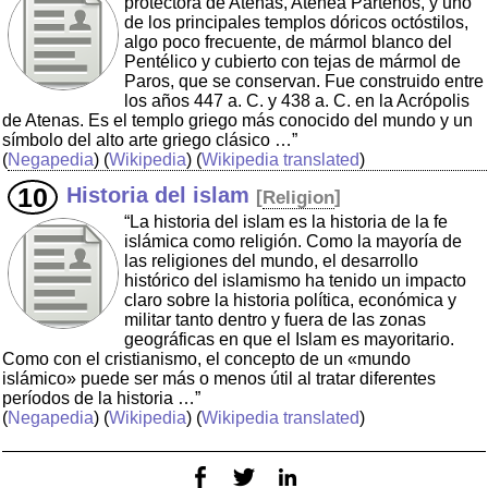
protectora de Atenas, Atenea Pártenos, y uno
de los principales templos dóricos octóstilos,
algo poco frecuente, de mármol blanco del
Pentélico y cubierto con tejas de mármol de
Paros, que se conservan. Fue construido entre
los años 447 a. C. y 438 a. C. en la Acrópolis
de Atenas. Es el templo griego más conocido del mundo y un
símbolo del alto arte griego clásico …”
(
Negapedia
) (
Wikipedia
) (
Wikipedia translated
)
Historia del islam
[
Religion
]
“La historia del islam es la historia de la fe
islámica como religión. Como la mayoría de
las religiones del mundo, el desarrollo
histórico del islamismo ha tenido un impacto
claro sobre la historia política, económica y
militar tanto dentro y fuera de las zonas
geográficas en que el Islam es mayoritario.
Como con el cristianismo, el concepto de un «mundo
islámico» puede ser más o menos útil al tratar diferentes
períodos de la historia …”
(
Negapedia
) (
Wikipedia
) (
Wikipedia translated
)