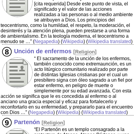
[cita requerida] Desde este punto de vista, el
significado y el valor de las acciones
realizadas a las personas o al medio ambiente
se atribuyen a Dios. Los principios del
teocentrismo, como la humildad, el respeto, la moderación, el
desinterés y la atención plena, pueden prestarse a una forma
de ambientalismo. En la teología moderna, el teocentrismo a
menudo se …”
(
Negapedia
) (
Wikipedia
) (
Wikipedia translated
)
Unción de enfermos
[
Religion
]
“ El sacramento de la unción de los enfermos,
también conocido como extremaunción, es un
acto litúrgico comunitario realizado por parte
de distintas Iglesias cristianas por el cual un
presbítero signa con óleo sagrado a un fiel por
estar enfermo, en peligro de muerte o
simplemente por su edad avanzada. Con esta
acción se significa que le es concedida al enfermo o al
anciano una gracia especial y eficaz para fortalecerlo y
reconfortarlo en su enfermedad, y prepararlo para el encuentro
con Dios …”
(
Negapedia
) (
Wikipedia
) (
Wikipedia translated
)
Partenón
[
Religion
]
“El Partenón es un templo consagrado a la