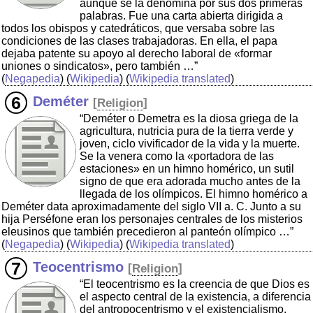
aunque se la denomina por sus dos primeras
palabras. Fue una carta abierta dirigida a
todos los obispos y catedráticos, que versaba sobre las
condiciones de las clases trabajadoras. En ella, el papa
dejaba patente su apoyo al derecho laboral de «formar
uniones o sindicatos», pero también …”
(
Negapedia
) (
Wikipedia
) (
Wikipedia translated
)
Deméter
[
Religion
]
“Deméter o Demetra es la diosa griega de la
agricultura, nutricia pura de la tierra verde y
joven, ciclo vivificador de la vida y la muerte.
Se la venera como la «portadora de las
estaciones» en un himno homérico, un sutil
signo de que era adorada mucho antes de la
llegada de los olímpicos. El himno homérico a
Deméter data aproximadamente del siglo VII a. C. Junto a su
hija Perséfone eran los personajes centrales de los misterios
eleusinos que también precedieron al panteón olímpico …”
(
Negapedia
) (
Wikipedia
) (
Wikipedia translated
)
Teocentrismo
[
Religion
]
“El teocentrismo es la creencia de que Dios es
el aspecto central de la existencia, a diferencia
del antropocentrismo y el existencialismo.