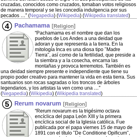
cruzadas, conocidos como cruzados, tomaban votos religiosos
de manera temporal y se les concedía indulgencia por sus
pecados …”
(
Negapedia
) (
Wikipedia
) (
Wikipedia translated
)
Pachamama
[
Religion
]
“Pachamama es el nombre que dan los
pueblos de Los Andes a una deidad que
adoran y que representa a la tierra. En la
mitología Inca es una diosa tipo "Madre
Tierra", así como de la fertilidad, que preside a
la siembra y a la cosecha, encarna las
montañas y provoca terremotos. También es
una deidad siempre presente e independiente que tiene su
propio poder creativo para mantener la vida en esta tierra. Sus
santuarios son rocas sagradas o los troncos de árboles
legendarios, y los artistas la ven como una …”
(
Negapedia
) (
Wikipedia
) (
Wikipedia translated
)
Rerum novarum
[
Religion
]
“Rerum novarum es la trigésimo octava
encíclica del papa León XIII y la primera
encíclica social de la Iglesia católica. Fue
publicada por el papa viernes 15 de mayo de
1891 con el título "De Conditione Opificum",