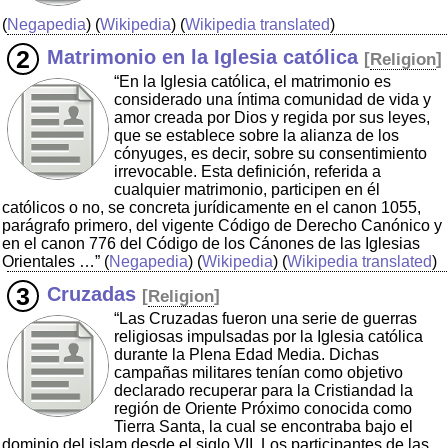
(
Negapedia
) (
Wikipedia
) (
Wikipedia translated
)
Matrimonio en la Iglesia católica
[
Religion
]
“En la Iglesia católica, el matrimonio es
considerado una íntima comunidad de vida y
amor creada por Dios y regida por sus leyes,
que se establece sobre la alianza de los
cónyuges, es decir, sobre su consentimiento
irrevocable. Esta definición, referida a
cualquier matrimonio, participen en él
católicos o no, se concreta jurídicamente en el canon 1055,
parágrafo primero, del vigente Código de Derecho Canónico y
en el canon 776 del Código de los Cánones de las Iglesias
Orientales …”
(
Negapedia
) (
Wikipedia
) (
Wikipedia translated
)
Cruzadas
[
Religion
]
“Las Cruzadas fueron una serie de guerras
religiosas impulsadas por la Iglesia católica
durante la Plena Edad Media. Dichas
campañas militares tenían como objetivo
declarado recuperar para la Cristiandad la
región de Oriente Próximo conocida como
Tierra Santa, la cual se encontraba bajo el
dominio del islam desde el siglo VII. Los participantes de las