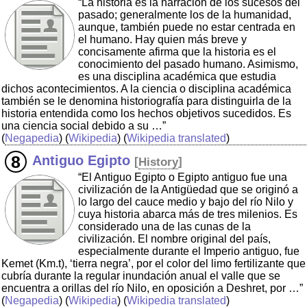
“La historia es la narración de los sucesos del
pasado; generalmente los de la humanidad,
aunque, también puede no estar centrada en
el humano. Hay quien más breve y
concisamente afirma que la historia es el
conocimiento del pasado humano. Asimismo,
es una disciplina académica que estudia
dichos acontecimientos. A la ciencia o disciplina académica
también se le denomina historiografía para distinguirla de la
historia entendida como los hechos objetivos sucedidos. Es
una ciencia social debido a su …”
(
Negapedia
) (
Wikipedia
) (
Wikipedia translated
)
Antiguo Egipto
[
History
]
“El Antiguo Egipto o Egipto antiguo fue una
civilización de la Antigüedad que se originó a
lo largo del cauce medio y bajo del río Nilo y
cuya historia abarca más de tres milenios. Es
considerado una de las cunas de la
civilización. El nombre original del país,
especialmente durante el Imperio antiguo, fue
Kemet (Km.t), ‘tierra negra’, por el color del limo fertilizante que
cubría durante la regular inundación anual el valle que se
encuentra a orillas del río Nilo, en oposición a Deshret, por …”
(
Negapedia
) (
Wikipedia
) (
Wikipedia translated
)