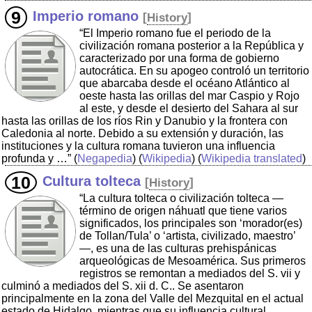
Imperio romano
[
History
]
“El Imperio romano fue el periodo de la
civilización romana posterior a la República y
caracterizado por una forma de gobierno
autocrática. En su apogeo controló un territorio
que abarcaba desde el océano Atlántico al
oeste hasta las orillas del mar Caspio y Rojo
al este, y desde el desierto del Sahara al sur
hasta las orillas de los ríos Rin y Danubio y la frontera con
Caledonia al norte. Debido a su extensión y duración, las
instituciones y la cultura romana tuvieron una influencia
profunda y …”
(
Negapedia
) (
Wikipedia
) (
Wikipedia translated
)
Cultura tolteca
[
History
]
“La cultura tolteca o civilización tolteca —
término de origen náhuatl que tiene varios
significados, los principales son ‘morador(es)
de Tollan/Tula’ o ‘artista, civilizado, maestro’
—, es una de las culturas prehispánicas
arqueológicas de Mesoamérica. Sus primeros
registros se remontan a mediados del S. vii y
culminó a mediados del S. xii d. C.. Se asentaron
principalmente en la zona del Valle del Mezquital en el actual
estado de Hidalgo, mientras que su influencia cultural,