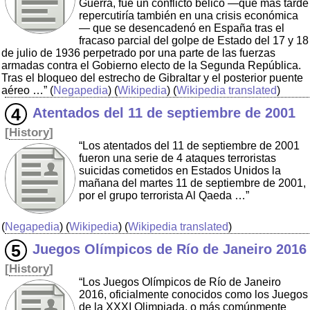
Guerra, fue un conflicto bélico —que más tarde
repercutiría también en una crisis económica
— que se desencadenó en España tras el
fracaso parcial del golpe de Estado del 17 y 18
de julio de 1936 perpetrado por una parte de las fuerzas
armadas contra el Gobierno electo de la Segunda República.
Tras el bloqueo del estrecho de Gibraltar y el posterior puente
aéreo …”
(
Negapedia
) (
Wikipedia
) (
Wikipedia translated
)
Atentados del 11 de septiembre de 2001
[
History
]
“Los atentados del 11 de septiembre de 2001
fueron una serie de 4 ataques terroristas
suicidas cometidos en Estados Unidos la
mañana del martes 11 de septiembre de 2001,
por el grupo terrorista Al Qaeda …”
(
Negapedia
) (
Wikipedia
) (
Wikipedia translated
)
Juegos Olímpicos de Río de Janeiro 2016
[
History
]
“Los Juegos Olímpicos de Río de Janeiro
2016, oficialmente conocidos como los Juegos
de la XXXI Olimpiada, o más comúnmente