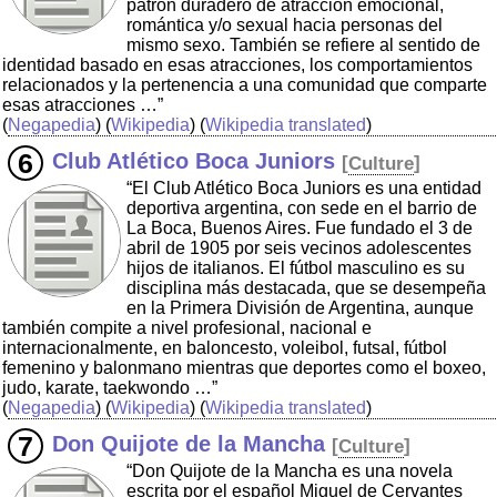
patrón duradero de atracción emocional,
romántica y/o sexual hacia personas del
mismo sexo. También se refiere al sentido de
identidad basado en esas atracciones, los comportamientos
relacionados y la pertenencia a una comunidad que comparte
esas atracciones …”
(
Negapedia
) (
Wikipedia
) (
Wikipedia translated
)
Club Atlético Boca Juniors
[
Culture
]
“El Club Atlético Boca Juniors es una entidad
deportiva argentina, con sede en el barrio de
La Boca, Buenos Aires. Fue fundado el 3 de
abril de 1905 por seis vecinos adolescentes
hijos de italianos. El fútbol masculino es su
disciplina más destacada, que se desempeña
en la Primera División de Argentina, aunque
también compite a nivel profesional, nacional e
internacionalmente, en baloncesto, voleibol, futsal, fútbol
femenino y balonmano mientras que deportes como el boxeo,
judo, karate, taekwondo …”
(
Negapedia
) (
Wikipedia
) (
Wikipedia translated
)
Don Quijote de la Mancha
[
Culture
]
“Don Quijote de la Mancha es una novela
escrita por el español Miguel de Cervantes