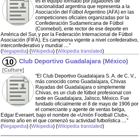
es el equipo formado por jugadores de
nacionalidad argentina que representa a la
Asociación del Fútbol Argentino (AFA) en las
competiciones oficiales organizadas por la
Confederación Sudamericana de Fútbol
(Conmebol), ente rector de ese deporte en
América del Sur, y por la Federación Internacional de Fútbol
Asociación (FIFA). Es campeona vigente a nivel confederativo,
interconfederativo y mundial …”
(
Negapedia
) (
Wikipedia
) (
Wikipedia translated
)
Club Deportivo Guadalajara (México)
[
Culture
]
“El Club Deportivo Guadalajara S. A. de C. V.,
más conocido como Guadalajara, Chivas
Rayadas del Guadalajara o simplemente
Chivas, es un club de fútbol profesional con
sede en Guadalajara, Jalisco, México. Fue
fundado oficialmente el 8 de mayo de 1906 por
el comerciante y agente de ventas belga,
Edgar Everaert, bajo el nombre de «Unión Football Club»,
mismo año en el que comenzó su actividad futbolística …”
(
Negapedia
) (
Wikipedia
) (
Wikipedia translated
)