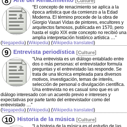
Arte del Renacimiento
[
Culture
]
“El concepto de renacimiento se aplica a la
época artística que da comienzo a la Edad
Moderna. El término procede de la obra de
Giorgio Vasari Vidas de pintores, escultores y
arquitectos famosos, publicada en 1570, pero
hasta el siglo XIX este concepto no recibió una
amplia interpretación histórico artística …”
(
Negapedia
) (
Wikipedia
) (
Wikipedia translated
)
Entrevista periodística
[
Culture
]
“Una entrevista es un diálogo entablado entre
dos o más personas: el entrevistador formula
preguntas y el entrevistado las responde. Se
trata de una técnica empleada para diversos
motivos, investigación, temas de interés,
selección de personal o divulgación científica.
Una entrevista no es casual sino que es un
diálogo interesado con un acuerdo previo e intereses y
expectativas por parte tanto del entrevistador como del
entrevistado …”
(
Negapedia
) (
Wikipedia
) (
Wikipedia translated
)
Historia de la música
[
Culture
]
“La historia de la música es el estudio de las