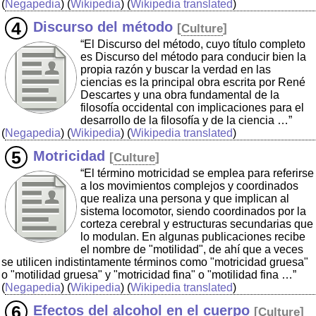
(
Negapedia
) (
Wikipedia
) (
Wikipedia translated
)
Discurso del método
[
Culture
]
“El Discurso del método, cuyo título completo
es Discurso del método para conducir bien la
propia razón y buscar la verdad en las
ciencias es la principal obra escrita por René
Descartes y una obra fundamental de la
filosofía occidental con implicaciones para el
desarrollo de la filosofía y de la ciencia …”
(
Negapedia
) (
Wikipedia
) (
Wikipedia translated
)
Motricidad
[
Culture
]
“El término motricidad se emplea para referirse
a los movimientos complejos y coordinados
que realiza una persona y que implican al
sistema locomotor, siendo coordinados por la
corteza cerebral y estructuras secundarias que
lo modulan. En algunas publicaciones recibe
el nombre de "motilidad", de ahí que a veces
se utilicen indistintamente términos como "motricidad gruesa"
o "motilidad gruesa" y "motricidad fina" o "motilidad fina …”
(
Negapedia
) (
Wikipedia
) (
Wikipedia translated
)
Efectos del alcohol en el cuerpo
[
Culture
]