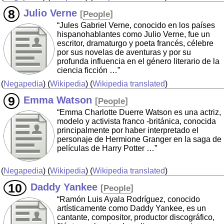
Julio Verne
[
People
]
“Jules Gabriel Verne, conocido en los países
hispanohablantes como Julio Verne, fue un
escritor, dramaturgo y poeta francés, célebre
por sus novelas de aventuras y por su
profunda influencia en el género literario de la
ciencia ficción …”
(
Negapedia
) (
Wikipedia
) (
Wikipedia translated
)
Emma Watson
[
People
]
“Emma Charlotte Duerre Watson es una actriz,
modelo y activista franco -británica, conocida
principalmente por haber interpretado el
personaje de Hermione Granger en la saga de
películas de Harry Potter …”
(
Negapedia
) (
Wikipedia
) (
Wikipedia translated
)
Daddy Yankee
[
People
]
“Ramón Luis Ayala Rodríguez, conocido
artísticamente como Daddy Yankee, es un
cantante, compositor, productor discográfico,