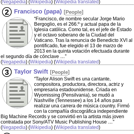
(
Negapedia
) (
Wikipedia
) (
Wikipedia translated
)
Francisco (papa)
[
People
]
“Francisco, de nombre secular Jorge Mario
Bergoglio, es el 266.º y actual papa de la
Iglesia católica. Como tal, es el jefe de Estado
y el octavo soberano de la Ciudad del
Vaticano. Tras la renuncia de Benedicto XVI al
pontificado, fue elegido el 13 de marzo de
2013 en la quinta votación efectuada durante
el segundo día de cónclave …”
(
Negapedia
) (
Wikipedia
) (
Wikipedia translated
)
Taylor Swift
[
People
]
“Taylor Alison Swift es una cantante,
compositora, productora, directora, actriz y
empresaria estadounidense. Criada en
Wyomissing (Pensilvania), se mudó a
Nashville (Tennessee) a los 14 años para
realizar una carrera de música country. Firmó
con la compañía discográfica independiente
Big Machine Records y se convirtió en la artista más joven
contratada por Sony/ATV Music Publishing House …”
(
Negapedia
) (
Wikipedia
) (
Wikipedia translated
)