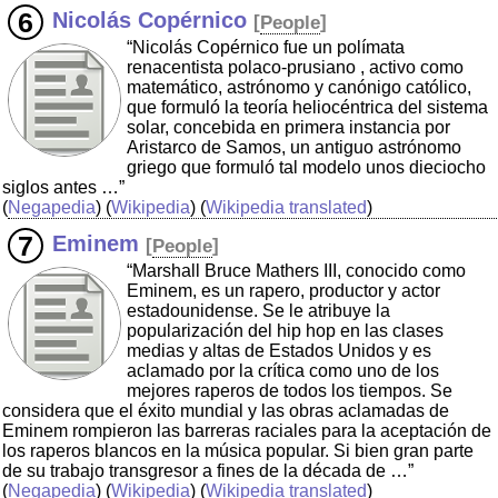
Nicolás Copérnico
[
People
]
“Nicolás Copérnico fue un polímata
renacentista polaco-prusiano , activo como
matemático, astrónomo y canónigo católico,
que formuló la teoría heliocéntrica del sistema
solar, concebida en primera instancia por
Aristarco de Samos, un antiguo astrónomo
griego que formuló tal modelo unos dieciocho
siglos antes …”
(
Negapedia
) (
Wikipedia
) (
Wikipedia translated
)
Eminem
[
People
]
“Marshall Bruce Mathers III, conocido como
Eminem, es un rapero, productor y actor
estadounidense. Se le atribuye la
popularización del hip hop en las clases
medias y altas de Estados Unidos y es
aclamado por la crítica como uno de los
mejores raperos de todos los tiempos. Se
considera que el éxito mundial y las obras aclamadas de
Eminem rompieron las barreras raciales para la aceptación de
los raperos blancos en la música popular. Si bien gran parte
de su trabajo transgresor a fines de la década de …”
(
Negapedia
) (
Wikipedia
) (
Wikipedia translated
)