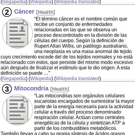
(
Negapedia
) (
Wikipedia
) (
Wikipedia translated
)
Cáncer
[
Health
]
“El término cáncer es el nombre común que
recibe un conjunto de enfermedades
relacionadas en las que se observa un
proceso descontrolado en la división de las
células del cuerpo. Según la definición de
Rupert Allan Willis, un patólogo australiano,
una neoplasia es una masa anormal de tejido
cuyo crecimiento excede del de los tejidos normales y no está
relacionado con estos, que persiste del mismo modo excesivo
aún después de finalizar el estímulo que le dio origen. A esta
definición se puede …”
(
Negapedia
) (
Wikipedia
) (
Wikipedia translated
)
Mitocondria
[
Health
]
“Las mitocondrias son orgánulos celulares
eucariotas encargados de suministrar la mayor
parte de la energía necesaria para la actividad
celular a través del proceso denominado
respiración celular. Actúan como centrales
energéticas de la célula y sintetizan ATP a
partir de los combustibles metabólicos.
También llevan a cabo su propia síntesis de ácidos grasos