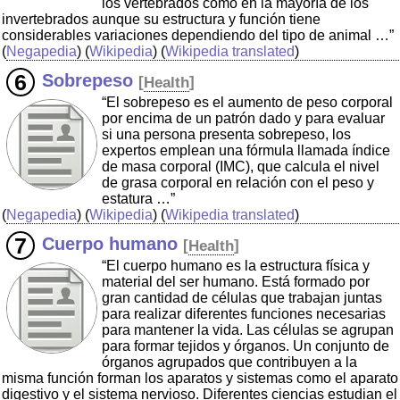
los vertebrados como en la mayoría de los
invertebrados aunque su estructura y función tiene
considerables variaciones dependiendo del tipo de animal …”
(
Negapedia
) (
Wikipedia
) (
Wikipedia translated
)
Sobrepeso
[
Health
]
“El sobrepeso es el aumento de peso corporal
por encima de un patrón dado y para evaluar
si una persona presenta sobrepeso, los
expertos emplean una fórmula llamada índice
de masa corporal (IMC), que calcula el nivel
de grasa corporal en relación con el peso y
estatura …”
(
Negapedia
) (
Wikipedia
) (
Wikipedia translated
)
Cuerpo humano
[
Health
]
“El cuerpo humano es la estructura física y
material del ser humano. Está formado por
gran cantidad de células que trabajan juntas
para realizar diferentes funciones necesarias
para mantener la vida. Las células se agrupan
para formar tejidos y órganos. Un conjunto de
órganos agrupados que contribuyen a la
misma función forman los aparatos y sistemas como el aparato
digestivo y el sistema nervioso. Diferentes ciencias estudian el