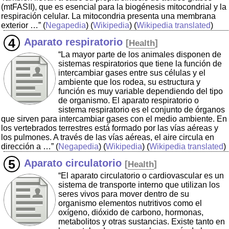
(mtFASII), que es esencial para la biogénesis mitocondrial y la
respiración celular. La mitocondria presenta una membrana
exterior …”
(
Negapedia
) (
Wikipedia
) (
Wikipedia translated
)
Aparato respiratorio
[
Health
]
“La mayor parte de los animales disponen de
sistemas respiratorios que tiene la función de
intercambiar gases entre sus células y el
ambiente que los rodea, su estructura y
función es muy variable dependiendo del tipo
de organismo. El aparato respiratorio o
sistema respiratorio es el conjunto de órganos
que sirven para intercambiar gases con el medio ambiente. En
los vertebrados terrestres está formado por las vías aéreas y
los pulmones. A través de las vías aéreas, el aire circula en
dirección a …”
(
Negapedia
) (
Wikipedia
) (
Wikipedia translated
)
Aparato circulatorio
[
Health
]
“El aparato circulatorio o cardiovascular es un
sistema de transporte interno que utilizan los
seres vivos para mover dentro de su
organismo elementos nutritivos como el
oxígeno, dióxido de carbono, hormonas,
metabolitos y otras sustancias. Existe tanto en