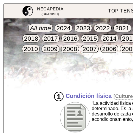
NEGAPEDIA
TOP TEN
(SPANISH)
All time
2024
2023
2022
2021
2018
2017
2016
2015
2014
201
2010
2009
2008
2007
2006
200
Condición física
[
Culture
“La actividad físic
determinado. Es la 
desarrollo de cada 
acondicionamiento, 