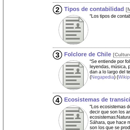
Tipos de contabilidad
[
“Los tipos de conta
Folclore de Chile
[
Cultur
“Se entiende por fol
leyendas, música, p
dan a lo largo del t
(
Negapedia
) (
Wikip
Ecosistemas de transic
“Los ecosistemas d
decir que son los a
ecosistemas:Natural
Sáhara, que hace mu
son los que se pro