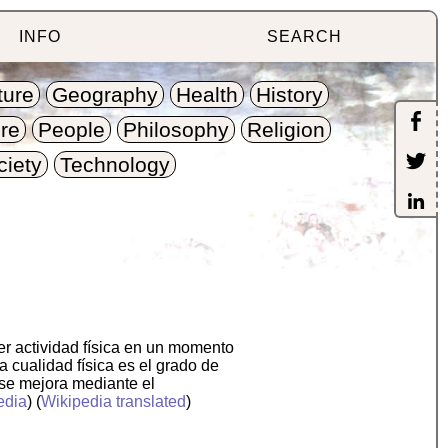
INFO
SEARCH
ture
Geography
Health
History
re
People
Philosophy
Religion
ciety
Technology
cer actividad física en un momento
 cualidad física es el grado de
 se mejora mediante el
edia
) (
Wikipedia translated
)