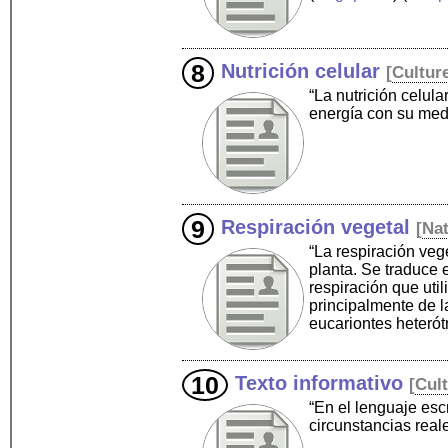
Nutrición celular
[
Cultur
“La nutrición celul
energía con su me
Respiración vegetal
[
Na
“La respiración vege
planta. Se traduce 
respiración que uti
principalmente de l
eucariontes heteró
Texto informativo
[
Cul
“En el lenguaje esc
circunstancias real