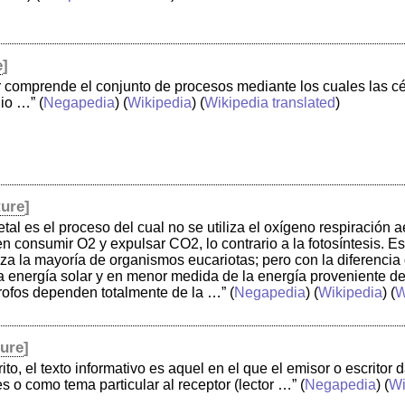
e
]
ar comprende el conjunto de procesos mediante los cuales las c
dio …”
(
Negapedia
) (
Wikipedia
) (
Wikipedia translated
)
ture
]
tal es el proceso del cual no se utiliza el oxígeno respiración 
en consumir O2 y expulsar CO2, lo contrario a la fotosíntesis. E
liza la mayoría de organismos eucariotas; pero con la diferenci
a energía solar y en menor medida de la energía proveniente de
trofos dependen totalmente de la …”
(
Negapedia
) (
Wikipedia
) (
W
ture
]
rito, el texto informativo es aquel en el que el emisor o escrit
es o como tema particular al receptor (lector …”
(
Negapedia
) (
Wi