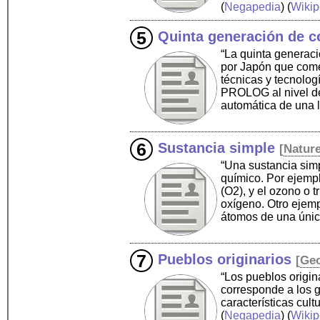
(
Negapedia
) (
Wikip
Quinta generación de 
“La quinta generac
por Japón que come
técnicas y tecnologí
PROLOG al nivel de
automática de una 
Sustancia simple
[
Natur
“Una sustancia sim
químico. Por ejemp
(O2), y el ozono o 
oxígeno. Otro ejemp
átomos de una únic
Pueblos originarios
[
Ge
“Los pueblos origi
corresponde a los 
características cul
(
Negapedia
) (
Wikip