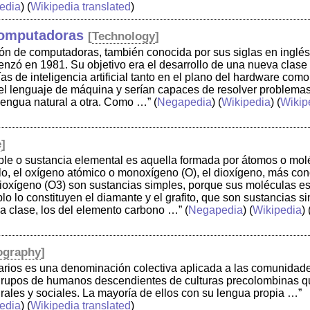
edia
) (
Wikipedia translated
)
computadoras
[
Technology
]
ión de computadoras, también conocida por sus siglas en inglé
nzó en 1981. Su objetivo era el desarrollo de una nueva clase 
as de inteligencia artificial tanto en el plano del hardware com
l lenguaje de máquina y serían capaces de resolver problemas
lengua natural a otra. Como …”
(
Negapedia
) (
Wikipedia
) (
Wikip
e
]
ple o sustancia elemental es aquella formada por átomos o mol
lo, el oxígeno atómico o monoxígeno (O), el dioxígeno, más c
trioxígeno (O3) son sustancias simples, porque sus moléculas e
lo lo constituyen el diamante y el grafito, que son sustancias s
a clase, los del elemento carbono …”
(
Negapedia
) (
Wikipedia
) 
ography
]
narios es una denominación colectiva aplicada a las comunidad
grupos de humanos descendientes de culturas precolombinas 
turales y sociales. La mayoría de ellos con su lengua propia …”
edia
) (
Wikipedia translated
)