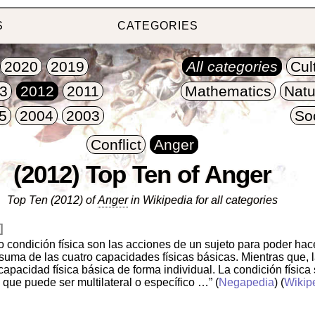
S
CATEGORIES
2020
2019
All categories
Cul
3
2012
2011
Mathematics
Natu
5
2004
2003
So
Conflict
Anger
(2012) Top Ten of Anger
Top Ten (2012) of
Anger
in Wikipedia for all categories
]
a o condición física son las acciones de un sujeto para poder ha
suma de las cuatro capacidades físicas básicas. Mientras que, la
capacidad física básica de forma individual. La condición física
que puede ser multilateral o específico …”
(
Negapedia
) (
Wikip