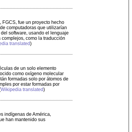
s, FGCS, fue un proyecto hecho
de computadoras que utilizarían
o del software, usando el lenguaje
 complejos, como la traducción
edia translated
)
éculas de un solo elemento
onocido como oxígeno molecular
stán formadas solo por átomos de
imples por estar formadas por
(
Wikipedia translated
)
es indígenas de América,
que han mantenido sus