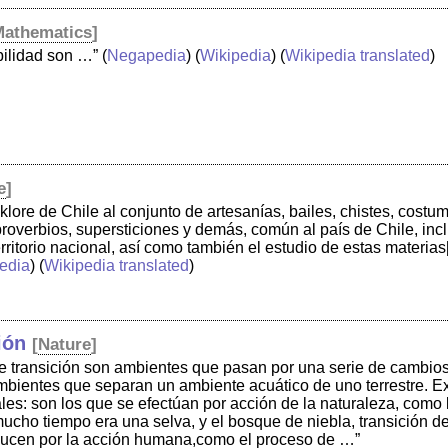
Mathematics
]
bilidad son …”
(
Negapedia
) (
Wikipedia
) (
Wikipedia translated
)
e
]
klore de Chile al conjunto de artesanías, bailes, chistes, costum
roverbios, supersticiones y demás, común al país de Chile, inc
erritorio nacional, así como también el estudio de estas materias
edia
) (
Wikipedia translated
)
ión
[
Nature
]
e transición son ambientes que pasan por una serie de cambios
mbientes que separan un ambiente acuático de uno terrestre. Ex
es: son los que se efectúan por acción de la naturaleza, como l
cho tiempo era una selva, y el bosque de niebla, transición de
ducen por la acción humana,como el proceso de …”