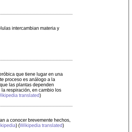
élulas intercambian materia y
aeróbica que tiene lugar en una
ste proceso es análogo a la
a que las plantas dependen
 la respiración, en cambio los
ikipedia translated
)
or dan a conocer brevemente hechos,
kipedia
) (
Wikipedia translated
)