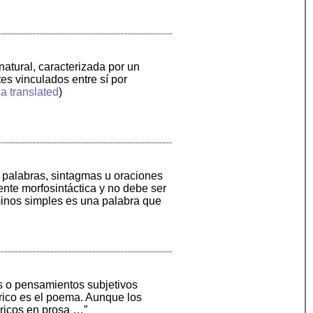
natural, caracterizada por un
s vinculados entre sí por
a translated
)
s palabras, sintagmas u oraciones
nte morfosintáctica y no debe ser
minos simples es una palabra que
nes o pensamientos subjetivos
írico es el poema. Aunque los
líricos en prosa …”