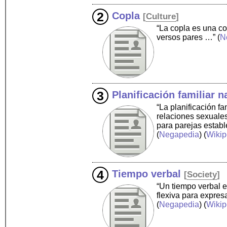
Copla
[
Culture
]
“La copla es una co
versos pares …”
(
N
Planificación familiar n
“La planificación f
relaciones sexuales
para parejas establ
(
Negapedia
) (
Wikip
Tiempo verbal
[
Society
]
“Un tiempo verbal 
flexiva para expres
(
Negapedia
) (
Wikip