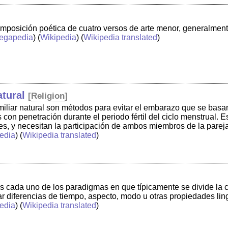
mposición poética de cuatro versos de arte menor, generalment
egapedia
) (
Wikipedia
) (
Wikipedia translated
)
atural
[
Religion
]
amiliar natural son métodos para evitar el embarazo que se basa
 con penetración durante el periodo fértil del ciclo menstrual.
es, y necesitan la participación de ambos miembros de la parej
edia
) (
Wikipedia translated
)
es cada uno de los paradigmas en que típicamente se divide la 
ar diferencias de tiempo, aspecto, modo u otras propiedades lin
edia
) (
Wikipedia translated
)