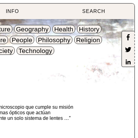
INFO
SEARCH
ture
Geography
Health
History
re
People
Philosophy
Religion
ciety
Technology
microscopio que cumple su misión
mas ópticos que actúan
nte un solo sistema de lentes …”