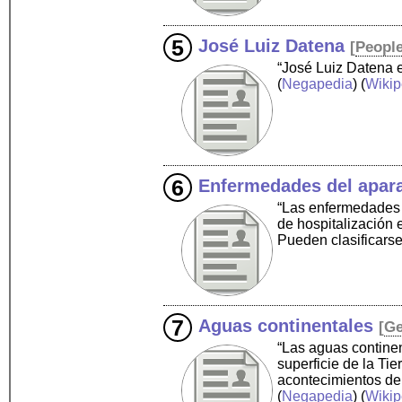
José Luiz Datena
[
Peopl
“José Luiz Datena e
(
Negapedia
) (
Wikip
Enfermedades del apara
“Las enfermedades d
de hospitalización
Pueden clasificars
Aguas continentales
[
Ge
“Las aguas contine
superficie de la Ti
acontecimientos de
(
Negapedia
) (
Wikip