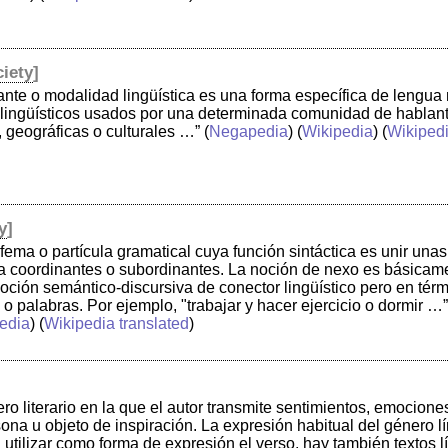
iety
]
ante o modalidad lingüística es una forma específica de lengua 
lingüísticos usados por una determinada comunidad de hablante
, geográficas o culturales …”
(
Negapedia
) (
Wikipedia
) (
Wikipedi
y
]
ema o partícula gramatical cuya función sintáctica es unir una
a coordinantes o subordinantes. La noción de nexo es básicame
oción semántico-discursiva de conector lingüístico pero en tér
 o palabras. Por ejemplo, "trabajar y hacer ejercicio o dormir …”
edia
) (
Wikipedia translated
)
nero literario en la que el autor transmite sentimientos, emocio
ona u objeto de inspiración. La expresión habitual del género l
n utilizar como forma de expresión el verso, hay también textos 