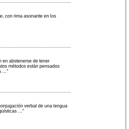
e, con rima asonante en los
n en abstenerse de tener
 Estos métodos están pensados
a …”
conjugación verbal de una lengua
güísticas …”