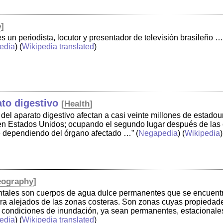
e
]
s un periodista, locutor y presentador de televisión brasileño …
edia
) (
Wikipedia translated
)
to digestivo
[
Health
]
el aparato digestivo afectan a casi veinte millones de estadou
 en Estados Unidos; ocupando el segundo lugar después de las
e dependiendo del órgano afectado …”
(
Negapedia
) (
Wikipedia
)
ography
]
ntales son cuerpos de agua dulce permanentes que se encuentr
erra alejados de las zonas costeras. Son zonas cuyas propieda
 condiciones de inundación, ya sean permanentes, estacionales
edia
) (
Wikipedia translated
)