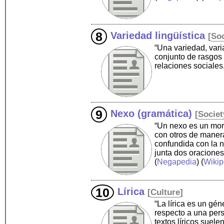
Variedad lingüística
[
Soc
“Una variedad, vari
conjunto de rasgos 
relaciones sociales
Nexo (gramática)
[
Societ
“Un nexo es un morf
con otros de maner
confundida con la n
junta dos oraciones
(
Negapedia
) (
Wikip
Lírica
[
Culture
]
“La lírica es un gé
respecto a una pers
textos líricos suele