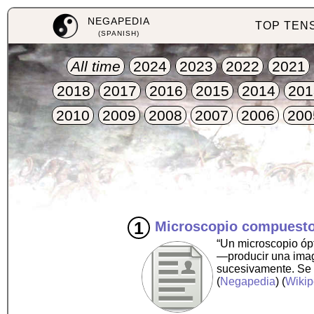
NEGAPEDIA
TOP TEN
(SPANISH)
All time
2024
2023
2022
2021
2018
2017
2016
2015
2014
201
2010
2009
2008
2007
2006
200
Microscopio compuest
“Un microscopio óp
—producir una imag
sucesivamente. Se 
(
Negapedia
) (
Wikip