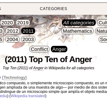
S
CATEGORIES
2020
2019
All categories
Cul
3
2012
2011
Mathematics
Natu
5
2004
2003
So
Conflict
Anger
(2011) Top Ten of Anger
Top Ten (2011) of
Anger
in Wikipedia for all categories
o
[
Technology
]
tico compuesto, o simplemente microscopio compuesto, es un 
en ampliada de una muestra de algo— por medio de dos siste
distingue de un microscopio simple que amplía el objeto media
edia
) (
Wikipedia translated
)