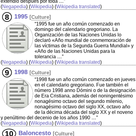
extendió después por toda …”
(
Negapedia
) (
Wikipedia
) (
Wikipedia translated
)
1995
[
Culture
]
“1995 fue un año común comenzado en
domingo del calendario gregoriano. La
Organización de las Naciones Unidas lo
declaró «Año mundial de conmemoración de
las víctimas de la Segunda Guerra Mundial» y
«Año de las Naciones Unidas para la
tolerancia …”
(
Negapedia
) (
Wikipedia
) (
Wikipedia translated
)
1998
[
Culture
]
“1998 fue un año común comenzado en jueves
en el calendario gregoriano. Fue también el
número 1998 anno Dómini o de la designación
de Era Cristiana, además del noningentésimo
nonagésimo octavo del segundo milenio,
nonagésimo octavo del siglo XX, octavo año
de la décima década del siglo XX y el noveno
y penúltimo del decenio de los años 1990 …”
(
Negapedia
) (
Wikipedia
) (
Wikipedia translated
)
Baloncesto
[
Culture
]