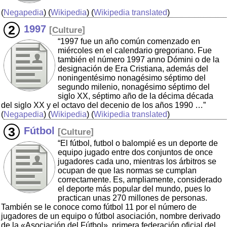
(
Negapedia
) (
Wikipedia
) (
Wikipedia translated
)
1997
[
Culture
]
“1997 fue un año común comenzado en
miércoles en el calendario gregoriano. Fue
también el número 1997 anno Dómini o de la
designación de Era Cristiana, además del
noningentésimo nonagésimo séptimo del
segundo milenio, nonagésimo séptimo del
siglo XX, séptimo año de la décima década
del siglo XX y el octavo del decenio de los años 1990 …”
(
Negapedia
) (
Wikipedia
) (
Wikipedia translated
)
Fútbol
[
Culture
]
“El fútbol, futbol o balompié es un deporte de
equipo jugado entre dos conjuntos de once
jugadores cada uno, mientras los árbitros se
ocupan de que las normas se cumplan
correctamente. Es, ampliamente, considerado
el deporte más popular del mundo, pues lo
practican unas 270 millones de personas.
También se le conoce como fútbol 11 por el número de
jugadores de un equipo o fútbol asociación, nombre derivado
de la «Asociación del Fútbol», primera federación oficial del