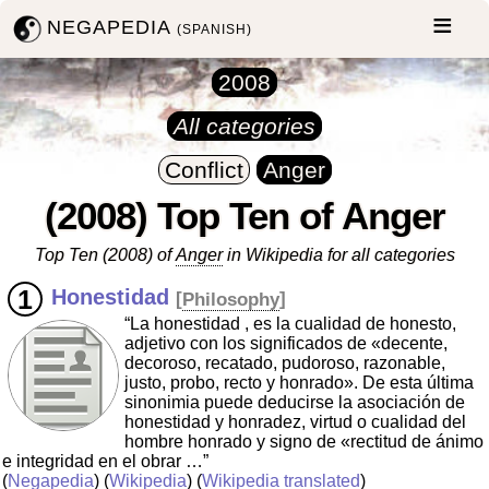
NEGAPEDIA
(SPANISH)
2008
All categories
Conflict
Anger
(2008) Top Ten of Anger
Top Ten (2008) of
Anger
in Wikipedia for all categories
Honestidad
[
Philosophy
]
“La honestidad , es la cualidad de honesto,
adjetivo con los significados de «decente,
decoroso, recatado, pudoroso, razonable,
justo, probo, recto y honrado». De esta última
sinonimia puede deducirse la asociación de
honestidad y honradez, virtud o cualidad del
hombre honrado y signo de «rectitud de ánimo
e integridad en el obrar …”
(
Negapedia
) (
Wikipedia
) (
Wikipedia translated
)