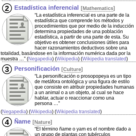
Estadística inferencial
[
Mathematics
]
“La estadística inferencial es una parte de la
estadística que comprende los métodos y
procedimientos que por medio de la inducción
determina propiedades de una población
estadística, a partir de una parte de esta. Su
objetivo es obtener conclusiones útiles para
hacer razonamientos deductivos sobre una
totalidad, basándose en la información numérica dada por la
muestra …”
(
Negapedia
) (
Wikipedia
) (
Wikipedia translated
)
Personificación
[
Culture
]
“La personificación o prosopopeya es un tipo
de metáfora ontológica y una figura de estilo
que consiste en atribuir propiedades humanas
a un animal o a un objeto, al cual se hace
hablar, actuar o reaccionar como una
persona …”
(
Negapedia
) (
Wikipedia
) (
Wikipedia translated
)
Ñame
[
Nature
]
“El término ñame o yam es el nombre dado a
un grupo de plantas con tubérculos