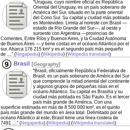
“Uruguay, cuyo nombre oficial es República
Oriental del Uruguay, es un país soberano de
América del Sur, situado en la parte oriental
del Cono Sur. Su capital y ciudad más poblada
es Montevideo. Limita al noreste con Brasil —
estado de Río Grande del Sur—, al oeste y
suroeste con Argentina —provincias de
Corrientes, Entre Ríos y Buenos Aires, y la Ciudad Autónoma
de Buenos Aires — y tiene costas en el océano Atlántico por el
sur. Abarca 176 215 km² y es el segundo país más pequeño
de …”
(
Negapedia
) (
Wikipedia
) (
Wikipedia translated
)
Brasil
[
Geography
]
“Brasil, oficialmente República Federativa de
Brasil, es un país soberano de América del Sur
que comprende la mitad oriental del continente
y algunos grupos de pequeñas islas en el
océano Atlántico. Su capital es Brasilia y su
ciudad más poblada es São Paulo. Es el tercer
país más grande de América. Con una
superficie estimada en más de 8 500 000 km², es el quinto
país más grande del mundo en área total. Delimitado por el
océano Atlántico al este, Brasil tiene una línea costera de
7491 …”
(
Negapedia
) (
Wikipedia
) (
Wikipedia translated
)