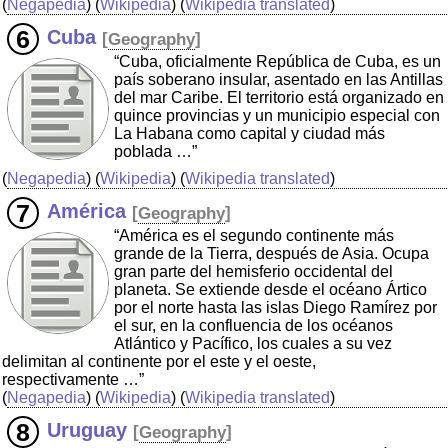
(
Negapedia
) (
Wikipedia
) (
Wikipedia translated
)
Cuba
[
Geography
]
“Cuba, oficialmente República de Cuba, es un
país soberano insular, asentado en las Antillas
del mar Caribe. El territorio está organizado en
quince provincias y un municipio especial con
La Habana como capital y ciudad más
poblada …”
(
Negapedia
) (
Wikipedia
) (
Wikipedia translated
)
América
[
Geography
]
“América es el segundo continente más
grande de la Tierra, después de Asia. Ocupa
gran parte del hemisferio occidental del
planeta. Se extiende desde el océano Ártico
por el norte hasta las islas Diego Ramírez por
el sur, en la confluencia de los océanos
Atlántico y Pacífico, los cuales a su vez
delimitan al continente por el este y el oeste,
respectivamente …”
(
Negapedia
) (
Wikipedia
) (
Wikipedia translated
)
Uruguay
[
Geography
]