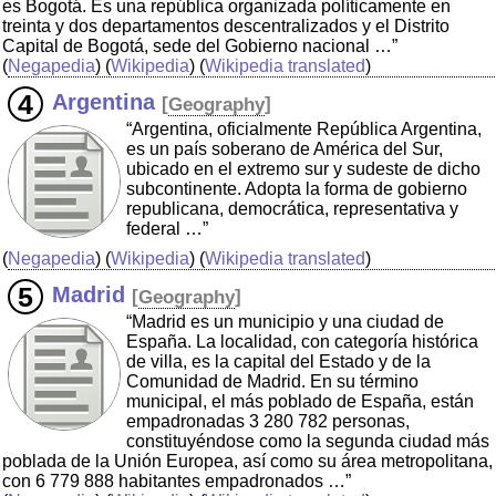
es Bogotá. Es una república organizada políticamente en
treinta y dos departamentos descentralizados y el Distrito
Capital de Bogotá, sede del Gobierno nacional …”
(
Negapedia
) (
Wikipedia
) (
Wikipedia translated
)
Argentina
[
Geography
]
“Argentina, oficialmente República Argentina,
es un país soberano de América del Sur,
ubicado en el extremo sur y sudeste de dicho
subcontinente. Adopta la forma de gobierno
republicana, democrática, representativa y
federal …”
(
Negapedia
) (
Wikipedia
) (
Wikipedia translated
)
Madrid
[
Geography
]
“Madrid es un municipio y una ciudad de
España. La localidad, con categoría histórica
de villa, es la capital del Estado y de la
Comunidad de Madrid. En su término
municipal, el más poblado de España, están
empadronadas 3 280 782 personas,
constituyéndose como la segunda ciudad más
poblada de la Unión Europea, así como su área metropolitana,
con 6 779 888 habitantes empadronados …”