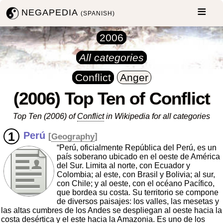
NEGAPEDIA
(SPANISH)
2006
All categories
Conflict
Anger
(2006) Top Ten of Conflict
Top Ten (2006) of
Conflict
in Wikipedia for all categories
Perú
[
Geography
]
“Perú, oficialmente República del Perú, es un
país soberano ubicado en el oeste de América
del Sur. Limita al norte, con Ecuador y
Colombia; al este, con Brasil y Bolivia; al sur,
con Chile; y al oeste, con el océano Pacífico,
que bordea su costa. Su territorio se compone
de diversos paisajes: los valles, las mesetas y
las altas cumbres de los Andes se despliegan al oeste hacia la
costa desértica y el este hacia la Amazonia. Es uno de los