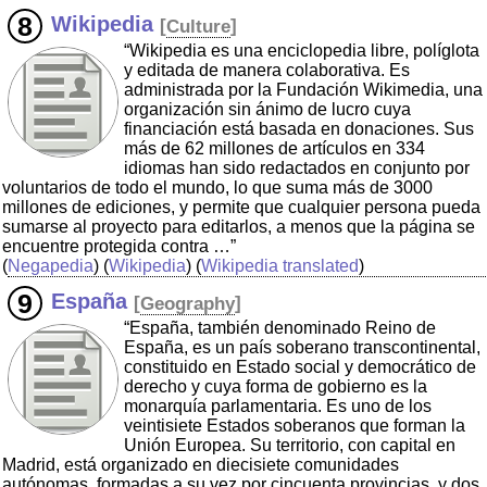
Wikipedia
[
Culture
]
“Wikipedia es una enciclopedia libre, políglota
y editada de manera colaborativa. Es
administrada por la Fundación Wikimedia, una
organización sin ánimo de lucro cuya
financiación está basada en donaciones. Sus
más de 62 millones de artículos en 334
idiomas han sido redactados en conjunto por
voluntarios de todo el mundo, lo que suma más de 3000
millones de ediciones, y permite que cualquier persona pueda
sumarse al proyecto para editarlos, a menos que la página se
encuentre protegida contra …”
(
Negapedia
) (
Wikipedia
) (
Wikipedia translated
)
España
[
Geography
]
“España, también denominado Reino de
España, es un país soberano transcontinental,
constituido en Estado social y democrático de
derecho y cuya forma de gobierno es la
monarquía parlamentaria. Es uno de los
veintisiete Estados soberanos que forman la
Unión Europea. Su territorio, con capital en
Madrid, está organizado en diecisiete comunidades
autónomas, formadas a su vez por cincuenta provincias, y dos