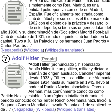
“El Real Madrid Club de Fútbol, más conocido
simplemente como Real Madrid, es una
entidad polideportiva con sede en Madrid,
España. Fue oficialmente registrada como
club de fútbol por sus socios el 6 de marzo de
1902 con el objeto de la práctica y desarrollo
de este deporte, si bien sus orígenes datan del
año 1900, y su denominación de (Sociedad) Madrid Foot-ball
Club de octubre de 1901, siendo el quinto club fundado en la
capital. Tuvo a Julián Palacios y los hermanos Juan Padrós y
Carlos Padrós …”
(
Negapedia
) (
Wikipedia
) (
Wikipedia translated
)
Adolf Hitler
[
People
]
“Adolf Hitler (pronunciado ), hispanizado
Adolfo Hitler, fue un político, militar y dictador
alemán de origen austríaco. Canciller imperial
desde 1933 y Führer —caudillo— de Alemania
desde 1934 hasta su muerte en 1945, llevó al
poder al Partido Nacionalsocialista Obrero
Alemán, más comúnmente conocido como
Partido Nazi, y estableció un régimen totalitario durante el
período conocido como Tercer Reich o Alemania nazi. Inició la
Segunda Guerra Mundial al invadir Polonia el 1 de septiembre
de …”
(
Negapedia
) (
Wikipedia
) (
Wikipedia translated
)