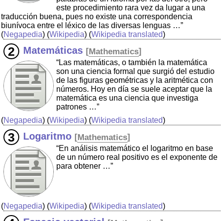
este procedimiento rara vez da lugar a una
traducción buena, pues no existe una correspondencia
biunívoca entre el léxico de las diversas lenguas …”
(
Negapedia
) (
Wikipedia
) (
Wikipedia translated
)
Matemáticas
[
Mathematics
]
“Las matemáticas, o también la matemática
son una ciencia formal que surgió del estudio
de las figuras geométricas y la aritmética con
números. Hoy en día se suele aceptar que la
matemática es una ciencia que investiga
patrones …”
(
Negapedia
) (
Wikipedia
) (
Wikipedia translated
)
Logaritmo
[
Mathematics
]
“En análisis matemático el logaritmo en base
de un número real positivo es el exponente de
para obtener …”
(
Negapedia
) (
Wikipedia
) (
Wikipedia translated
)