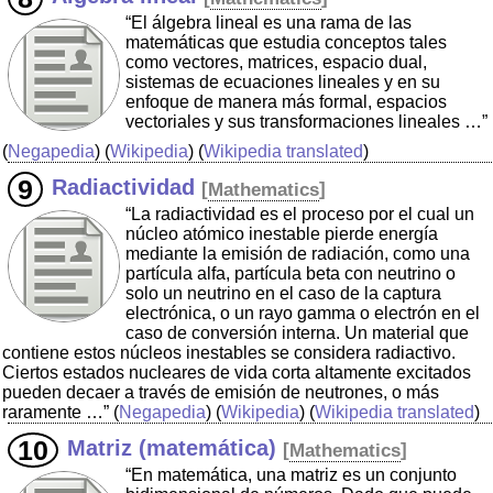
“El álgebra lineal es una rama de las
matemáticas que estudia conceptos tales
como vectores, matrices, espacio dual,
sistemas de ecuaciones lineales y en su
enfoque de manera más formal, espacios
vectoriales y sus transformaciones lineales …”
(
Negapedia
) (
Wikipedia
) (
Wikipedia translated
)
Radiactividad
[
Mathematics
]
“La radiactividad es el proceso por el cual un
núcleo atómico inestable pierde energía
mediante la emisión de radiación, como una
partícula alfa, partícula beta con neutrino o
solo un neutrino en el caso de la captura
electrónica, o un rayo gamma o electrón en el
caso de conversión interna. Un material que
contiene estos núcleos inestables se considera radiactivo.
Ciertos estados nucleares de vida corta altamente excitados
pueden decaer a través de emisión de neutrones, o más
raramente …”
(
Negapedia
) (
Wikipedia
) (
Wikipedia translated
)
Matriz (matemática)
[
Mathematics
]
“En matemática, una matriz es un conjunto