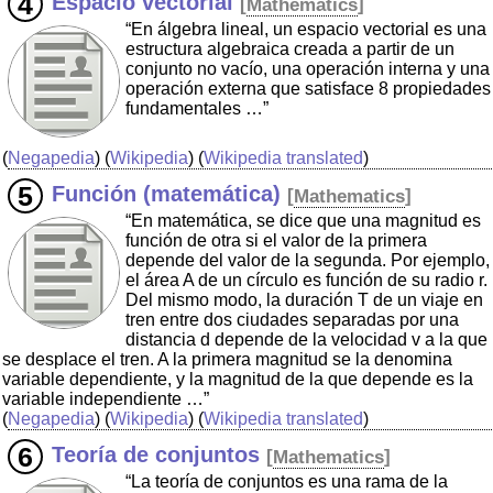
Espacio vectorial
[
Mathematics
]
“En álgebra lineal, un espacio vectorial es una
estructura algebraica creada a partir de un
conjunto no vacío, una operación interna y una
operación externa que satisface 8 propiedades
fundamentales …”
(
Negapedia
) (
Wikipedia
) (
Wikipedia translated
)
Función (matemática)
[
Mathematics
]
“En matemática, se dice que una magnitud es
función de otra si el valor de la primera
depende del valor de la segunda. Por ejemplo,
el área A de un círculo es función de su radio r.
Del mismo modo, la duración T de un viaje en
tren entre dos ciudades separadas por una
distancia d depende de la velocidad v a la que
se desplace el tren. A la primera magnitud se la denomina
variable dependiente, y la magnitud de la que depende es la
variable independiente …”
(
Negapedia
) (
Wikipedia
) (
Wikipedia translated
)
Teoría de conjuntos
[
Mathematics
]
“La teoría de conjuntos es una rama de la