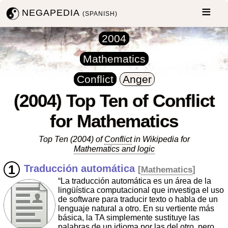
NEGAPEDIA
(SPANISH)
2004
Mathematics
Conflict
Anger
(2004) Top Ten of Conflict
for Mathematics
Top Ten (2004) of
Conflict
in Wikipedia for
Mathematics and logic
Traducción automática
[
Mathematics
]
“La traducción automática es un área de la
lingüística computacional que investiga el uso
de software para traducir texto o habla de un
lenguaje natural a otro. En su vertiente más
básica, la TA simplemente sustituye las
palabras de un idioma por las del otro, pero