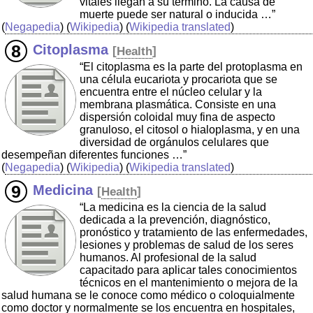
vitales llegan a su término. La causa de
muerte puede ser natural o inducida …”
(
Negapedia
) (
Wikipedia
) (
Wikipedia translated
)
Citoplasma
[
Health
]
“El citoplasma es la parte del protoplasma en
una célula eucariota y procariota que se
encuentra entre el núcleo celular y la
membrana plasmática. Consiste en una
dispersión coloidal muy fina de aspecto
granuloso, el citosol o hialoplasma, y en una
diversidad de orgánulos celulares que
desempeñan diferentes funciones …”
(
Negapedia
) (
Wikipedia
) (
Wikipedia translated
)
Medicina
[
Health
]
“La medicina es la ciencia de la salud
dedicada a la prevención, diagnóstico,
pronóstico y tratamiento de las enfermedades,
lesiones y problemas de salud de los seres
humanos. Al profesional de la salud
capacitado para aplicar tales conocimientos
técnicos en el mantenimiento o mejora de la
salud humana se le conoce como médico o coloquialmente
como doctor y normalmente se los encuentra en hospitales,