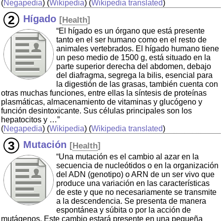
(
Negapedia
) (
Wikipedia
) (
Wikipedia translated
)
Hígado
[
Health
]
“El hígado es un órgano que está presente
tanto en el ser humano como en el resto de
animales vertebrados. El hígado humano tiene
un peso medio de 1500 g, está situado en la
parte superior derecha del abdomen, debajo
del diafragma, segrega la bilis, esencial para
la digestión de las grasas, también cuenta con
otras muchas funciones, entre ellas la síntesis de proteínas
plasmáticas, almacenamiento de vitaminas y glucógeno y
función desintoxicante. Sus células principales son los
hepatocitos y …”
(
Negapedia
) (
Wikipedia
) (
Wikipedia translated
)
Mutación
[
Health
]
“Una mutación es el cambio al azar en la
secuencia de nucleótidos o en la organización
del ADN (genotipo) o ARN de un ser vivo que
produce una variación en las características
de este y que no necesariamente se transmite
a la descendencia. Se presenta de manera
espontánea y súbita o por la acción de
mutágenos. Este cambio estará presente en una pequeña