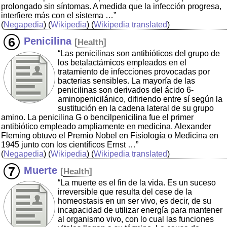
prolongado sin síntomas. A medida que la infección progresa,
interfiere más con el sistema …”
(
Negapedia
) (
Wikipedia
) (
Wikipedia translated
)
Penicilina
[
Health
]
“Las penicilinas son antibióticos del grupo de
los betalactámicos empleados en el
tratamiento de infecciones provocadas por
bacterias sensibles. La mayoría de las
penicilinas son derivados del ácido 6-
aminopenicilánico, difiriendo entre sí según la
sustitución en la cadena lateral de su grupo
amino. La penicilina G o bencilpenicilina fue el primer
antibiótico empleado ampliamente en medicina. Alexander
Fleming obtuvo el Premio Nobel en Fisiología o Medicina en
1945 junto con los científicos Ernst …”
(
Negapedia
) (
Wikipedia
) (
Wikipedia translated
)
Muerte
[
Health
]
“La muerte es el fin de la vida. Es un suceso
irreversible que resulta del cese de la
homeostasis en un ser vivo, es decir, de su
incapacidad de utilizar energía para mantener
al organismo vivo, con lo cual las funciones