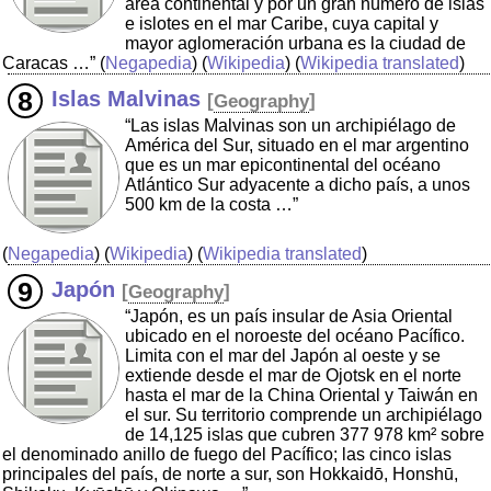
área continental y por un gran número de islas
e islotes en el mar Caribe, cuya capital y
mayor aglomeración urbana es la ciudad de
Caracas …”
(
Negapedia
) (
Wikipedia
) (
Wikipedia translated
)
Islas Malvinas
[
Geography
]
“Las islas Malvinas son un archipiélago de
América del Sur, situado en el mar argentino
que es un mar epicontinental del océano
Atlántico Sur adyacente a dicho país, a unos
500 km de la costa …”
(
Negapedia
) (
Wikipedia
) (
Wikipedia translated
)
Japón
[
Geography
]
“Japón, es un país insular de Asia Oriental
ubicado en el noroeste del océano Pacífico.
Limita con el mar del Japón al oeste y se
extiende desde el mar de Ojotsk en el norte
hasta el mar de la China Oriental y Taiwán en
el sur. Su territorio comprende un archipiélago
de 14,125 islas que cubren 377 978 km² sobre
el denominado anillo de fuego del Pacífico; las cinco islas
principales del país, de norte a sur, son Hokkaidō, Honshū,