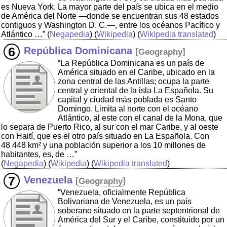
es Nueva York. La mayor parte del país se ubica en el medio
de América del Norte ―donde se encuentran sus 48 estados
contiguos y Washington D. C.―, entre los océanos Pacífico y
Atlántico …”
(
Negapedia
) (
Wikipedia
) (
Wikipedia translated
)
República Dominicana
[
Geography
]
“La República Dominicana es un país de
América situado en el Caribe, ubicado en la
zona central de las Antillas; ocupa la parte
central y oriental de la isla La Española. Su
capital y ciudad más poblada es Santo
Domingo. Limita al norte con el océano
Atlántico, al este con el canal de la Mona, que
lo separa de Puerto Rico, al sur con el mar Caribe, y al oeste
con Haití, que es el otro país situado en La Española. Con
48 448 km² y una población superior a los 10 millones de
habitantes, es, de …”
(
Negapedia
) (
Wikipedia
) (
Wikipedia translated
)
Venezuela
[
Geography
]
“Venezuela, oficialmente República
Bolivariana de Venezuela, es un país
soberano situado en la parte septentrional de
América del Sur y el Caribe, constituido por un