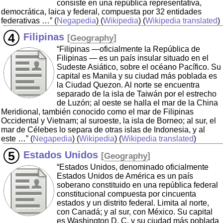
consiste en una república representativa,
democrática, laica y federal, compuesta por 32 entidades
federativas …”
(
Negapedia
) (
Wikipedia
) (
Wikipedia translated
)
Filipinas
[
Geography
]
“Filipinas —oficialmente la República de
Filipinas — es un país insular situado en el
Sudeste Asiático, sobre el océano Pacífico. Su
capital es Manila y su ciudad más poblada es
la Ciudad Quezon. Al norte se encuentra
separado de la isla de Taiwán por el estrecho
de Luzón; al oeste se halla el mar de la China
Meridional, también conocido como el mar de Filipinas
Occidental y Vietnam; al suroeste, la isla de Borneo; al sur, el
mar de Célebes lo separa de otras islas de Indonesia, y al
este …”
(
Negapedia
) (
Wikipedia
) (
Wikipedia translated
)
Estados Unidos
[
Geography
]
“Estados Unidos, denominado oficialmente
Estados Unidos de América es un país
soberano constituido en una república federal
constitucional compuesta por cincuenta
estados y un distrito federal. Limita al norte,
con Canadá; y al sur, con México. Su capital
es Washington D. C. y su ciudad más poblada