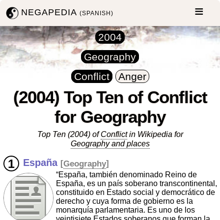
NEGAPEDIA
(SPANISH)
2004
Geography
Conflict
Anger
(2004) Top Ten of Conflict
for Geography
Top Ten (2004) of
Conflict
in Wikipedia for
Geography and places
España
[
Geography
]
“España, también denominado Reino de
España, es un país soberano transcontinental,
constituido en Estado social y democrático de
derecho y cuya forma de gobierno es la
monarquía parlamentaria. Es uno de los
veintisiete Estados soberanos que forman la