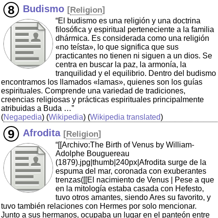
Budismo
[
Religion
]
“El budismo es una religión y una doctrina
filosófica y espiritual perteneciente a la familia
dhármica. Es considerada como una religión
«no teísta», lo que significa que sus
practicantes no tienen ni siguen a un dios. Se
centra en buscar la paz, la armonía, la
tranquilidad y el equilibrio. Dentro del budismo
encontramos los llamados «lamas», quienes son los guías
espirituales. Comprende una variedad de tradiciones,
creencias religiosas y prácticas espirituales principalmente
atribuidas a Buda …”
(
Negapedia
) (
Wikipedia
) (
Wikipedia translated
)
Afrodita
[
Religion
]
“[[Archivo:The Birth of Venus by William-
Adolphe Bouguereau
(1879).jpg|thumb|240px|Afrodita surge de la
espuma del mar, coronada con exuberantes
trenzas([[El nacimiento de Venus | Pese a que
en la mitología estaba casada con Hefesto,
tuvo otros amantes, siendo Ares su favorito, y
tuvo también relaciones con Hermes por solo mencionar.
Junto a sus hermanos, ocupaba un lugar en el panteón entre