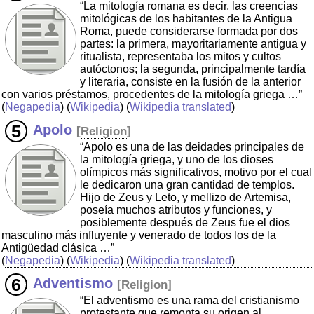
“La mitología romana es decir, las creencias
mitológicas de los habitantes de la Antigua
Roma, puede considerarse formada por dos
partes: la primera, mayoritariamente antigua y
ritualista, representaba los mitos y cultos
autóctonos; la segunda, principalmente tardía
y literaria, consiste en la fusión de la anterior
con varios préstamos, procedentes de la mitología griega …”
(
Negapedia
) (
Wikipedia
) (
Wikipedia translated
)
Apolo
[
Religion
]
“Apolo es una de las deidades principales de
la mitología griega, y uno de los dioses
olímpicos más significativos, motivo por el cual
le dedicaron una gran cantidad de templos.
Hijo de Zeus y Leto, y mellizo de Artemisa,
poseía muchos atributos y funciones, y
posiblemente después de Zeus fue el dios
masculino más influyente y venerado de todos los de la
Antigüedad clásica …”
(
Negapedia
) (
Wikipedia
) (
Wikipedia translated
)
Adventismo
[
Religion
]
“El adventismo es una rama del cristianismo
protestante que remonta su origen al