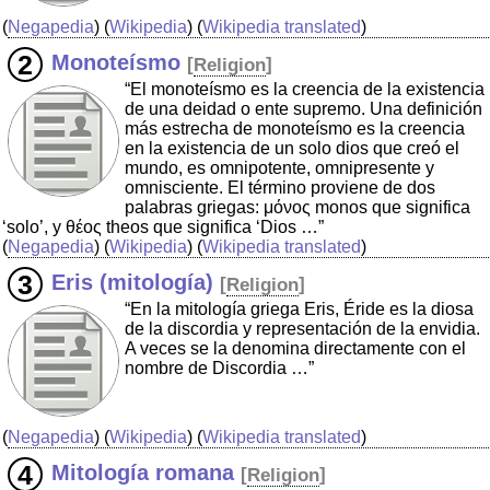
(
Negapedia
) (
Wikipedia
) (
Wikipedia translated
)
Monoteísmo
[
Religion
]
“El monoteísmo es la creencia de la existencia
de una deidad o ente supremo. Una definición
más estrecha de monoteísmo es la creencia
en la existencia de un solo dios que creó el
mundo, es omnipotente, omnipresente y
omnisciente. El término proviene de dos
palabras griegas: μόνος monos que significa
‘solo’, y θέος theos que significa ‘Dios …”
(
Negapedia
) (
Wikipedia
) (
Wikipedia translated
)
Eris (mitología)
[
Religion
]
“En la mitología griega Eris, Éride es la diosa
de la discordia y representación de la envidia.
A veces se la denomina directamente con el
nombre de Discordia …”
(
Negapedia
) (
Wikipedia
) (
Wikipedia translated
)
Mitología romana
[
Religion
]