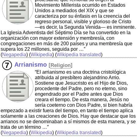
Movimiento Millerista ocurrido en Estados
Unidos a mediados del XIX y que se
caracteriza por su énfasis en la creencia del
regreso personal, visible y glorioso de Cristo
—es decir, la Segunda Venida— es inminente.
La Iglesia Adventista del Séptimo Día se ha convertido en la
organización con mayor extensión y membresía, con
congregaciones en más de 200 países y una membresía que
supera los 22 millones, seguida por …”
(
Negapedia
) (
Wikipedia
) (
Wikipedia translated
)
Arrianismo
[
Religion
]
“El arrianismo es una doctrina cristológica
atribuida al presbítero alejandrino Arrio.
Sostiene que Jesucristo es el Hijo de Dios,
procedente del Padre, pero no eterno, sino
engendrado por el Padre antes que Dios
creara el tiempo. De esta manera, Jesús no
sería coeterno con Dios Padre, si bien habría
empezado a existir fuera del tiempo, en tanto el tiempo aplica
solamente a las creaciones de Dios. Hay que destacar que los
arrianos no se denominaban a sí mismos de esta manera, y se
trata de un término …”
(
Negapedia
) (
Wikipedia
) (
Wikipedia translated
)