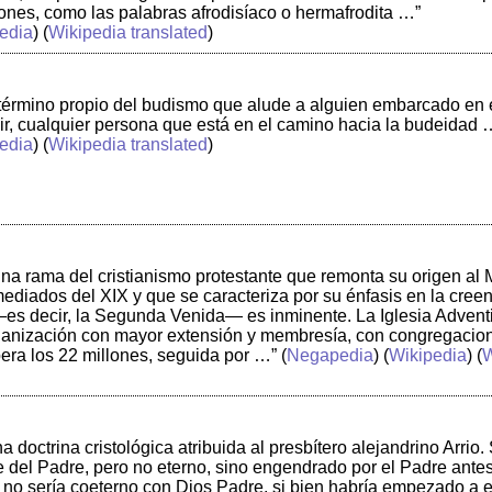
nes, como las palabras afrodisíaco o hermafrodita …”
edia
) (
Wikipedia translated
)
 término propio del budismo que alude a alguien embarcado en
ecir, cualquier persona que está en el camino hacia la budeidad 
edia
) (
Wikipedia translated
)
na rama del cristianismo protestante que remonta su origen al M
diados del XIX y que se caracteriza por su énfasis en la creenc
—es decir, la Segunda Venida— es inminente. La Iglesia Advent
rganización con mayor extensión y membresía, con congregacio
ra los 22 millones, seguida por …”
(
Negapedia
) (
Wikipedia
) (
W
a doctrina cristológica atribuida al presbítero alejandrino Arrio.
 del Padre, pero no eterno, sino engendrado por el Padre antes
no sería coeterno con Dios Padre, si bien habría empezado a exi