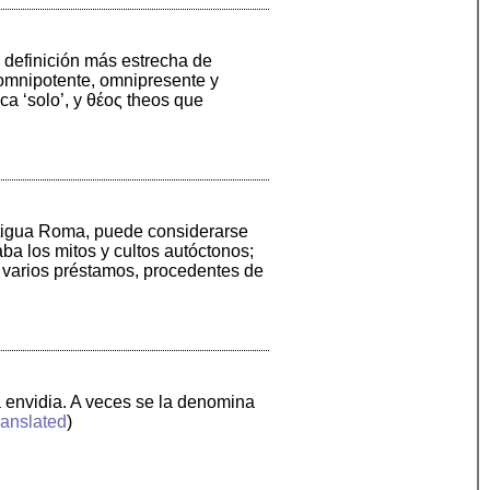
 definición más estrecha de
 omnipotente, omnipresente y
a ‘solo’, y θέος theos que
Antigua Roma, puede considerarse
aba los mitos y cultos autóctonos;
on varios préstamos, procedentes de
la envidia. A veces se la denomina
ranslated
)