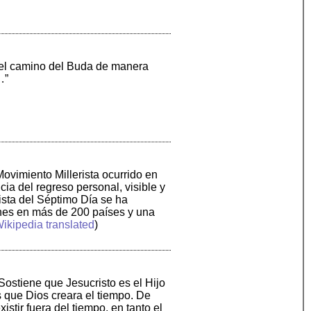
 el camino del Buda de manera
…”
ovimiento Millerista ocurrido en
ia del regreso personal, visible y
ista del Séptimo Día se ha
nes en más de 200 países y una
ikipedia translated
)
 Sostiene que Jesucristo es el Hijo
 que Dios creara el tiempo. De
stir fuera del tiempo, en tanto el