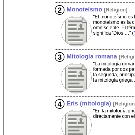
Monoteísmo
[
Religion
]
“El monoteísmo es l
monoteísmo es la cr
omnisciente. El tér
significa ‘Dios …”
(
Mitología romana
[
Relig
“La mitología roman
formada por dos part
la segunda, principa
la mitología griega
Eris (mitología)
[
Religion
“En la mitología gri
directamente con e