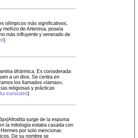
es olímpicos más significativos,
y mellizo de Artemisa, poseía
ino más influyente y venerado de
ed
)
a familia dhármica. Es considerada
guen a un dios. Se centra en
ntramos los llamados «lamas»,
as religiosas y prácticas
ia translated
)
0px|Afrodita surge de la espuma
en la mitología estaba casada con
on Hermes por solo mencionar.
picos. De su nombre se