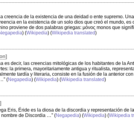
a creencia de la existencia de una deidad o ente supremo. Una
eencia en la existencia de un solo dios que creó el mundo, es
mino proviene de dos palabras griegas: μόνος monos que signific
Negapedia
) (
Wikipedia
) (
Wikipedia translated
)
ion
]
a es decir, las creencias mitológicas de los habitantes de la 
es: la primera, mayoritariamente antigua y ritualista, represent
lmente tardía y literaria, consiste en la fusión de la anterior c
 …”
(
Negapedia
) (
Wikipedia
) (
Wikipedia translated
)
]
ega Eris, Éride es la diosa de la discordia y representación de 
l nombre de Discordia …”
(
Negapedia
) (
Wikipedia
) (
Wikipedia t