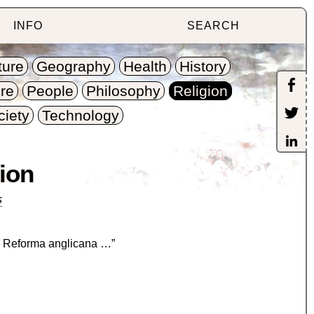
INFO
SEARCH
ture
Geography
Health
History
re
People
Philosophy
Religion
ciety
Technology
gion
s
la Reforma anglicana …”