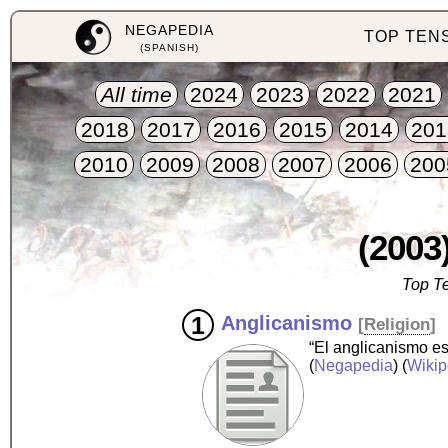
NEGAPEDIA
TOP TEN
(SPANISH)
All time
2024
2023
2022
2021
2018
2017
2016
2015
2014
201
2010
2009
2008
2007
2006
200
(2003)
Top Te
Anglicanismo
[
Religion
]
“El anglicanismo es
(
Negapedia
) (
Wikip