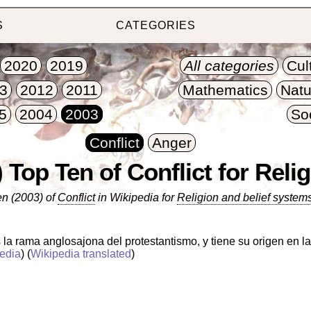
S
CATEGORIES
2020
2019
All categories
Cul
3
2012
2011
Mathematics
Natu
5
2004
2003
So
Conflict
Anger
 Top Ten of Conflict for Reli
n (2003) of
Conflict
in Wikipedia for
Religion and belief system
 la rama anglosajona del protestantismo, y tiene su origen en 
edia
) (
Wikipedia translated
)