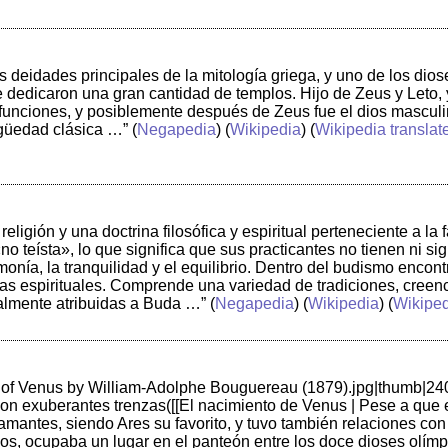
s deidades principales de la mitología griega, y uno de los dios
le dedicaron una gran cantidad de templos. Hijo de Zeus y Leto, 
 funciones, y posiblemente después de Zeus fue el dios mascul
igüedad clásica …”
(
Negapedia
) (
Wikipedia
) (
Wikipedia translat
eligión y una doctrina filosófica y espiritual perteneciente a l
no teísta», lo que significa que sus practicantes no tienen ni si
rmonía, la tranquilidad y el equilibrio. Dentro del budismo enco
as espirituales. Comprende una variedad de tradiciones, creenci
palmente atribuidas a Buda …”
(
Negapedia
) (
Wikipedia
) (
Wikiped
th of Venus by William-Adolphe Bouguereau (1879).jpg|thumb|24
on exuberantes trenzas([[El nacimiento de Venus | Pese a que 
 amantes, siendo Ares su favorito, y tuvo también relaciones c
os, ocupaba un lugar en el panteón entre los doce dioses olím