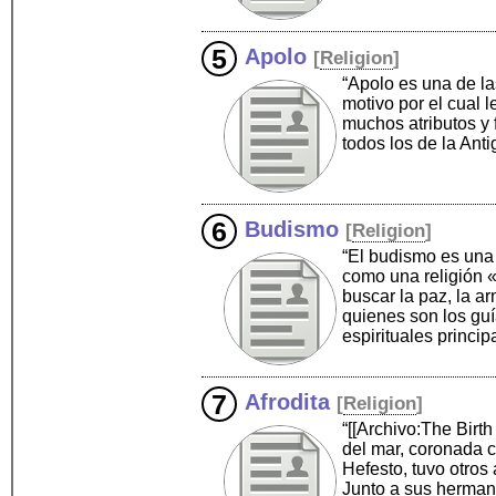
Apolo
[
Religion
]
“Apolo es una de la
motivo por el cual 
muchos atributos y
todos los de la Ant
Budismo
[
Religion
]
“El budismo es una r
como una religión «
buscar la paz, la a
quienes son los guí
espirituales princi
Afrodita
[
Religion
]
“[[Archivo:The Bir
del mar, coronada c
Hefesto, tuvo otros
Junto a sus herman