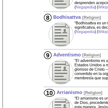
desprenden acepcio
(
Negapedia
) (
Wikip
Bodhisattva
[
Religion
]
“Bodhisattva es un
significativa, es d
(
Negapedia
) (
Wikip
Adventismo
[
Religion
]
“El adventismo es u
Estados Unidos a me
glorioso de Cristo 
convertido en la o
membresía que supe
Arrianismo
[
Religion
]
“El arrianismo es un
de Dios, procedente
esta manera, Jesús 