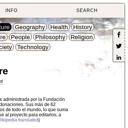
INFO
SEARCH
ture
Geography
Health
History
re
People
Philosophy
Religion
ciety
Technology
re
nt
Es administrada por la Fundación
n donaciones. Sus más de 62
ios de todo el mundo, lo que suma
 al proyecto para editarlos, a
ikipedia translated
)