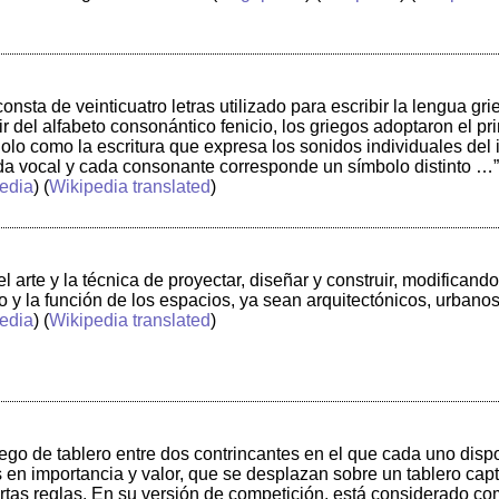
consta de veinticuatro letras utilizado para escribir la lengua gr
rtir del alfabeto consonántico fenicio, los griegos adoptaron el p
dolo como la escritura que expresa los sonidos individuales del 
da vocal y cada consonante corresponde un símbolo distinto …”
edia
) (
Wikipedia translated
)
el arte y la técnica de proyectar, diseñar y construir, modifican
so y la función de los espacios, ya sean arquitectónicos, urbano
edia
) (
Wikipedia translated
)
uego de tablero entre dos contrincantes en el que cada uno dispo
 en importancia y valor, que se desplazan sobre un tablero cap
ertas reglas. En su versión de competición, está considerado c