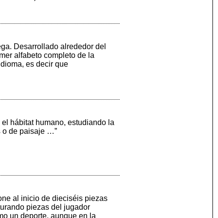
iega. Desarrollado alrededor del
rimer alfabeto completo de la
idioma, es decir que
do el hábitat humano, estudiando la
s o de paisaje …”
ne al inicio de dieciséis piezas
turando piezas del jugador
omo un deporte, aunque en la