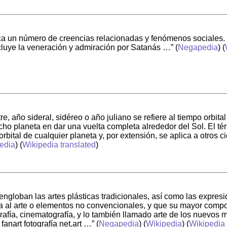
ca un número de creencias relacionadas y fenómenos sociales. 
cluye la veneración y admiración por Satanás …”
(
Negapedia
) (
re, año sideral, sidéreo o año juliano se refiere al tiempo orbital 
cho planeta en dar una vuelta completa alrededor del Sol. El t
 orbital de cualquier planeta y, por extensión, se aplica a otros c
edia
) (
Wikipedia translated
)
 engloban las artes plásticas tradicionales, así como las expre
da al arte o elementos no convencionales, y que su mayor comp
grafía, cinematografía, y lo también llamado arte de los nuevos 
 fanart fotografía net.art …”
(
Negapedia
) (
Wikipedia
) (
Wikipedia 