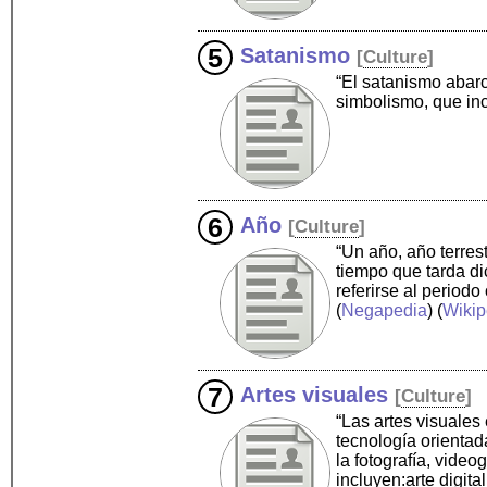
Satanismo
[
Culture
]
“El satanismo abar
simbolismo, que in
Año
[
Culture
]
“Un año, año terrest
tiempo que tarda di
referirse al periodo
(
Negapedia
) (
Wikip
Artes visuales
[
Culture
]
“Las artes visuales
tecnología orienta
la fotografía, video
incluyen:arte digital