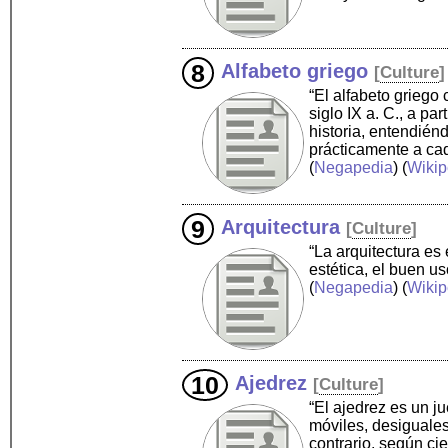
Alfabeto griego
[
Culture
]
“El alfabeto griego 
siglo IX a. C., a pa
historia, entendién
prácticamente a ca
(
Negapedia
) (
Wikip
Arquitectura
[
Culture
]
“La arquitectura es 
estética, el buen u
(
Negapedia
) (
Wikip
Ajedrez
[
Culture
]
“El ajedrez es un j
móviles, desiguales
contrario, según ci