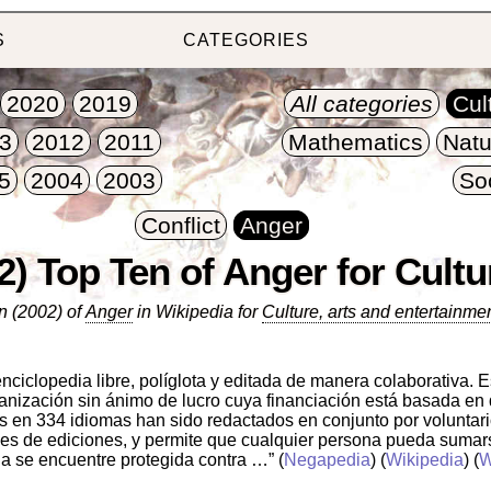
S
CATEGORIES
2020
2019
All categories
Cul
3
2012
2011
Mathematics
Natu
5
2004
2003
So
Conflict
Anger
2) Top Ten of Anger for Cultu
n (2002) of
Anger
in Wikipedia for
Culture, arts and entertainme
nciclopedia libre, políglota y editada de manera colaborativa. 
anización sin ánimo de lucro cuya financiación está basada e
os en 334 idiomas han sido redactados en conjunto por voluntar
s de ediciones, y permite que cualquier persona pueda sumarse
a se encuentre protegida contra …”
(
Negapedia
) (
Wikipedia
) (
W