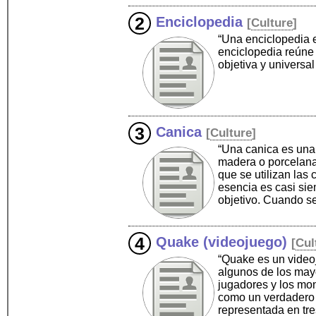
Enciclopedia
[
Culture
]
“Una enciclopedia 
enciclopedia reúne
objetiva y universa
Canica
[
Culture
]
“Una canica es una p
madera o porcelana 
que se utilizan las
esencia es casi sie
objetivo. Cuando s
Quake (videojuego)
[
Cul
“Quake es un videoj
algunos de los mayo
jugadores y los mon
como un verdadero e
representada en tr