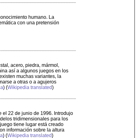
 conocimiento humano. La
emática con una pretensión
stal, acero, piedra, mármol,
ina así a algunos juegos en los
existen muchas variantes, la
marse a otras o a agujeros
ia
) (
Wikipedia translated
)
el 22 de junio de 1996. Introdujo
delos tridimensionales para los
juego tiene lugar está creado
n información sobre la altura
ia
) (
Wikipedia translated
)