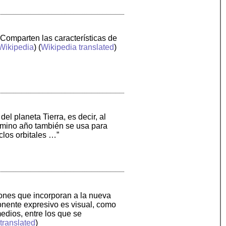
Comparten las características de
Wikipedia
) (
Wikipedia translated
)
del planeta Tierra, es decir, al
érmino año también se usa para
iclos orbitales …”
siones que incorporan a la nueva
onente expresivo es visual, como
medios, entre los que se
translated
)