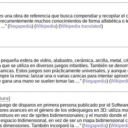
es una obra de referencia que busca compendiar y recopilar el
 recurrentemente muchos conocimientos de forma alfabética o t
l …”
(
Negapedia
) (
Wikipedia
) (
Wikipedia translated
)
equeña esfera de vidrio, alabastro, cerámica, arcilla, metal, cri
que se utiliza en diversos juegos infantiles. También se denom
 canicas. Estos juegos son prácticamente universales, y aunque 
mpre la misma: lanzar una o varias canicas para intentar aproxi
e gana una mano se suelen tomar las …”
(
Negapedia
) (
Wikiped
ture
]
uego de disparos en primera persona publicado por id Software 
res avances en el género de los videojuegos en 3D: utiliza mo
struos en vez de sprites bidimensionales; y el mundo donde el 
spacio tridimensional, en vez de ser un mapa bidimensional co
es dimensiones. También incorporó la …”
(
Negapedia
) (
Wikiped