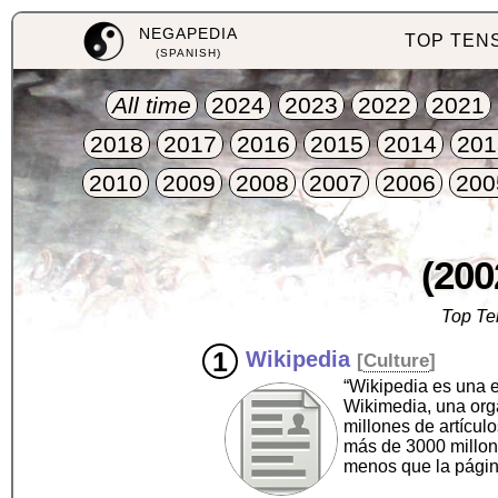
NEGAPEDIA
TOP TEN
(SPANISH)
All time
2024
2023
2022
2021
2018
2017
2016
2015
2014
201
2010
2009
2008
2007
2006
200
(200
Top Te
Wikipedia
[
Culture
]
“Wikipedia es una e
Wikimedia, una org
millones de artícul
más de 3000 millone
menos que la págin