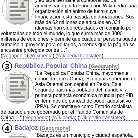
y editada de manera colaborativa. Es
administrada por la Fundación Wikimedia, una
organización sin ánimo de lucro cuya
financiación está basada en donaciones. Sus
más de 62 millones de artículos en 334
idiomas han sido redactados en conjunto por
voluntarios de todo el mundo, lo que suma más de 3000
millones de ediciones, y permite que cualquier persona pueda
sumarse al proyecto para editarlos, a menos que la página se
encuentre protegida contra …”
(
Negapedia
) (
Wikipedia
) (
Wikipedia translated
)
República Popular China
[
Geography
]
“La República Popular China, mayormente
conocida como China, es un país soberano de
Asia Oriental con capital en Pekín. Es el
segundo país más poblado del mundo y la
primera potencia económica mundial por PIB
en términos de paridad de poder adquisitivo
(PPA). Se constituye como Estado socialista
de partido único gobernado por el Partido Comunista de
China …”
(
Negapedia
) (
Wikipedia
) (
Wikipedia translated
)
Badajoz
[
Geography
]
“Badajoz es un municipio y ciudad española,