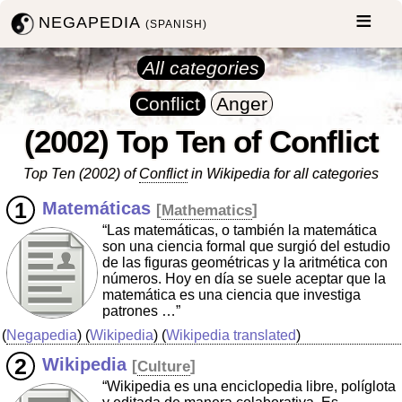
NEGAPEDIA
(SPANISH)
All categories
Conflict
Anger
(2002) Top Ten of Conflict
Top Ten (2002) of
Conflict
in Wikipedia for all categories
Matemáticas
[
Mathematics
]
“Las matemáticas, o también la matemática
son una ciencia formal que surgió del estudio
de las figuras geométricas y la aritmética con
números. Hoy en día se suele aceptar que la
matemática es una ciencia que investiga
patrones …”
(
Negapedia
) (
Wikipedia
) (
Wikipedia translated
)
Wikipedia
[
Culture
]
“Wikipedia es una enciclopedia libre, políglota