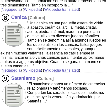
bidimensional con información sobre la altura representada en
tres dimensiones. También incorporó la …”
(
Negapedia
) (
Wikipedia
) (
Wikipedia translated
)
Canica
[
Culture
]
“Una canica es una pequeña esfera de vidrio,
alabastro, cerámica, arcilla, metal, cristal,
acero, piedra, mármol, madera o porcelana
que se utiliza en diversos juegos infantiles.
También se denomina así a algunos juegos en
los que se utilizan las canicas. Estos juegos
son prácticamente universales, y aunque
existen muchas variantes, la esencia es casi siempre la
misma: lanzar una o varias canicas para intentar aproximarse
a otras o a agujeros objetivo. Cuando se gana una mano se
suelen tomar las …”
(
Negapedia
) (
Wikipedia
) (
Wikipedia translated
)
Satanismo
[
Culture
]
“El satanismo abarca un número de creencias
relacionadas y fenómenos sociales.
Comparten las características de simbolismo,
que incluye la veneración y admiración por
Satanás …”