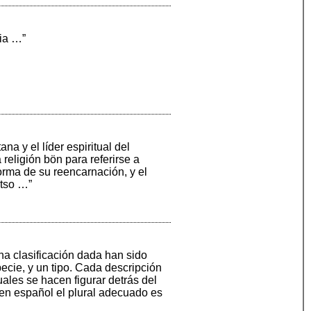
pia …”
na y el líder espiritual del
religión bön para referirse a
forma de su reencarnación, y el
atso …”
a clasificación dada han sido
ecie, y un tipo. Cada descripción
uales se hacen figurar detrás del
o en español el plural adecuado es