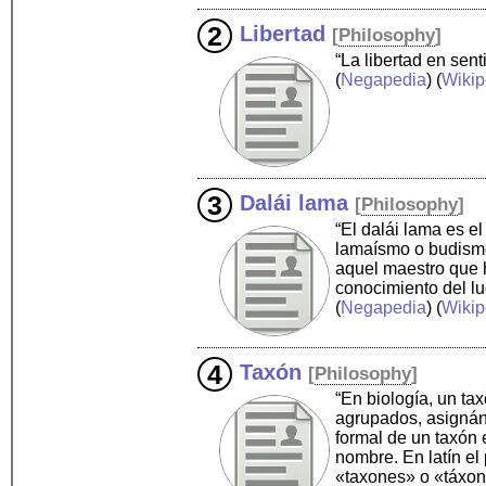
Libertad
[
Philosophy
]
“La libertad en sen
(
Negapedia
) (
Wikip
Dalái lama
[
Philosophy
]
“El dalái lama es el
lamaísmo o budismo 
aquel maestro que ha
conocimiento del lu
(
Negapedia
) (
Wikip
Taxón
[
Philosophy
]
“En biología, un t
agrupados, asignánd
formal de un taxón 
nombre. En latín el
«taxones» o «táxon