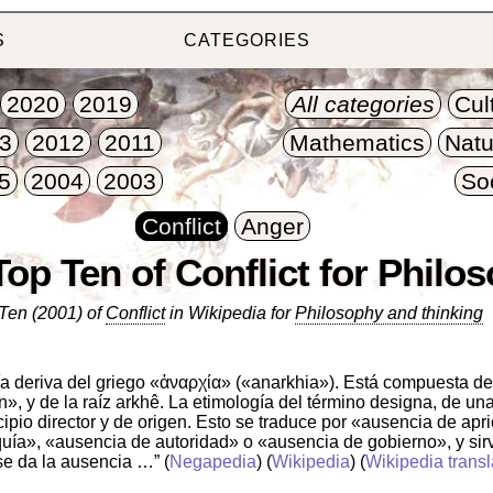
S
CATEGORIES
2020
2019
All categories
Cul
3
2012
2011
Mathematics
Natu
5
2004
2003
So
Conflict
Anger
Top Ten of Conflict for Philo
Ten (2001) of
Conflict
in Wikipedia for
Philosophy and thinking
a deriva del griego «ἀναρχία» («anarkhia»). Está compuesta del 
in», y de la raíz arkhê. La etimología del término designa, de u
cipio director y de origen. Esto se traduce por «ausencia de ap
uía», «ausencia de autoridad» o «ausencia de gobierno», y sir
se da la ausencia …”
(
Negapedia
) (
Wikipedia
) (
Wikipedia transl