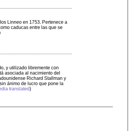
rlos Linneo en 1753. Pertenece a
como caducas entre las que se
)
o, y utilizado libremente con
stá asociada al nacimiento del
stadounidense Richard Stallman y
sin ánimo de lucro que pone la
dia translated
)