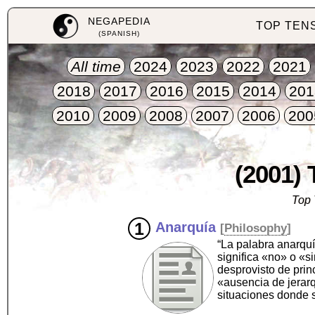
NEGAPEDIA
TOP TEN
(SPANISH)
All time
2024
2023
2022
2021
2018
2017
2016
2015
2014
201
2010
2009
2008
2007
2006
200
(2001) 
Top 
Anarquía
[
Philosophy
]
“La palabra anarquí
significa «no» o «s
desprovisto de prin
«ausencia de jerarq
situaciones donde 