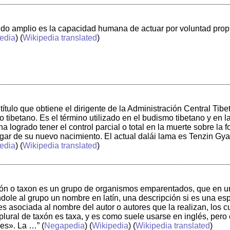
tido amplio es la capacidad humana de actuar por voluntad pro
edia
) (
Wikipedia translated
)
 título que obtiene el dirigente de la Administración Central Tibeta
tibetano. Es el término utilizado en el budismo tibetano y en la 
 logrado tener el control parcial o total en la muerte sobre la 
gar de su nuevo nacimiento. El actual dalái lama es Tenzin Gy
edia
) (
Wikipedia translated
)
axón o taxon es un grupo de organismos emparentados, que en un
ole al grupo un nombre en latín, una descripción si es una esp
es asociada al nombre del autor o autores que la realizan, los c
 plural de taxón es taxa, y es como suele usarse en inglés, per
es». La …”
(
Negapedia
) (
Wikipedia
) (
Wikipedia translated
)