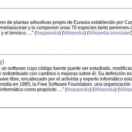
ro de plantas arbustivas propio de Eurasia establecido por Ca
Thymelaeaceae y lo componen unas 70 especies tanto perennes 
 y el torvisco …”
(
Negapedia
) (
Wikipedia
) (
Wikipedia translated
y
]
es un software cuyo código fuente puede ser estudiado, modificad
 y redistribuido con cambios o mejoras sobre él. Su definición e
are libre, encabezado por el activista y experto informático e
esidía en 1985, la Free Software Foundation, una organización 
o informático como propósito …”
(
Negapedia
) (
Wikipedia
) (
Wikipe