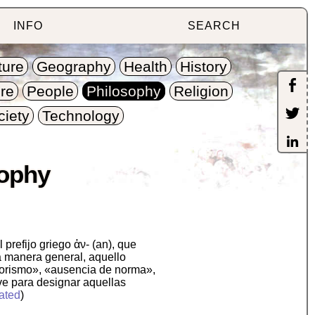
INFO
SEARCH
ture
Geography
Health
History
re
People
Philosophy
Religion
ciety
Technology
sophy
prefijo griego ἀν- (an), que
na manera general, aquello
riorismo», «ausencia de norma»,
ve para designar aquellas
ated
)