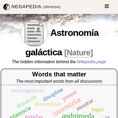
NEGAPEDIA
(SPANISH)
Astronomía
galáctica
[
Nature
]
The hidden information behind the
Wikipedia page
Words that matter
The most important words from all discussions
disciplina
nuestragalaxia
poseer
distancia
interestelar
mostrar
denominar
diferencia
lugar
andrómeda
estelar