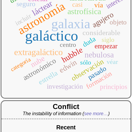
interés
láctear
astronomía
seguro
casi
vía
astrofísica
agujero
incluir
galaxia
objeto
galáctico
considerable
duda
siglo
centro
empezar
hubble
extragaláctico
nebulosa
nube
categoría
astronómico
observación
edwin
véar
sólo
pasado
estrella
formación
investigación
principios
Conflict
The instability of information
(
see more…
)
Recent