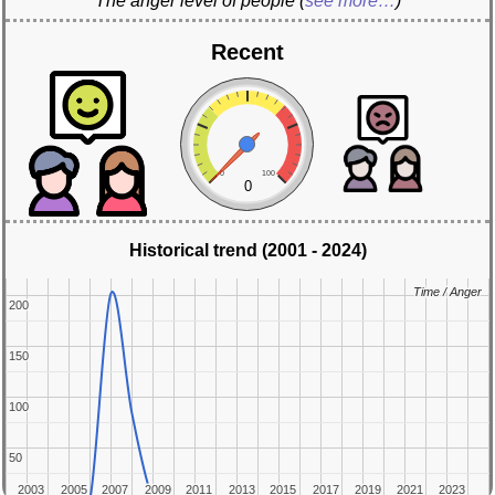
The anger level of people
(
see more…
)
Recent
0
100
0
Historical trend (2001 - 2024)
Time / Anger
Time / Anger
200
200
150
150
100
100
50
50
2003
2003
2005
2005
2007
2007
2009
2009
2011
2011
2013
2013
2015
2015
2017
2017
2019
2019
2021
2021
2023
2023