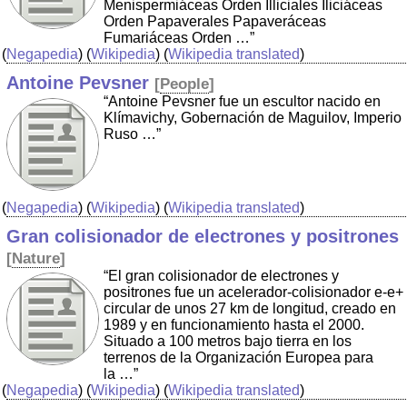
Menispermiáceas Orden Illiciales Iliciáceas
Orden Papaverales Papaveráceas
Fumariáceas Orden …”
(
Negapedia
) (
Wikipedia
) (
Wikipedia translated
)
Antoine Pevsner
[
People
]
“Antoine Pevsner fue un escultor nacido en
Klímavichy, Gobernación de Maguilov, Imperio
Ruso …”
(
Negapedia
) (
Wikipedia
) (
Wikipedia translated
)
Gran colisionador de electrones y positrones
[
Nature
]
“El gran colisionador de electrones y
positrones fue un acelerador-colisionador e-e+
circular de unos 27 km de longitud, creado en
1989 y en funcionamiento hasta el 2000.
Situado a 100 metros bajo tierra en los
terrenos de la Organización Europea para
la …”
(
Negapedia
) (
Wikipedia
) (
Wikipedia translated
)