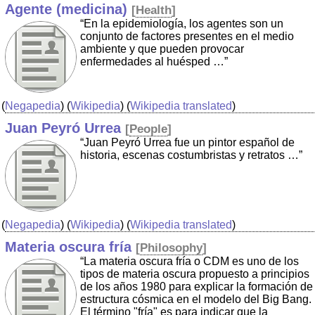
Agente (medicina)
[
Health
]
“En la epidemiología, los agentes son un
conjunto de factores presentes en el medio
ambiente y que pueden provocar
enfermedades al huésped …”
(
Negapedia
) (
Wikipedia
) (
Wikipedia translated
)
Juan Peyró Urrea
[
People
]
“Juan Peyró Urrea fue un pintor español de
historia, escenas costumbristas y retratos …”
(
Negapedia
) (
Wikipedia
) (
Wikipedia translated
)
Materia oscura fría
[
Philosophy
]
“La materia oscura fría o CDM es uno de los
tipos de materia oscura propuesto a principios
de los años 1980 para explicar la formación de
estructura cósmica en el modelo del Big Bang.
El término "fría" es para indicar que la