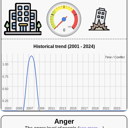
0
100
0
Historical trend (2001 - 2024)
Time / Conflict
Time / Conflict
1.00
1.00
0.75
0.75
0.50
0.50
0.25
0.25
2003
2003
2005
2005
2007
2007
2009
2009
2011
2011
2013
2013
2015
2015
2017
2017
2019
2019
2021
2021
2023
2023
Anger