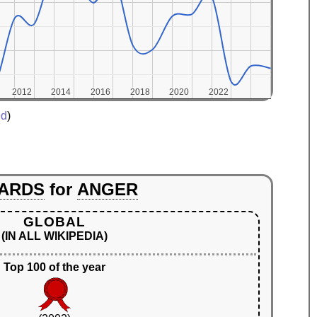
2012
2012
2014
2014
2016
2016
2018
2018
2020
2020
2022
2022
ed
)
ARDS
for
ANGER
GLOBAL
(IN ALL WIKIPEDIA)
Top 100 of the year