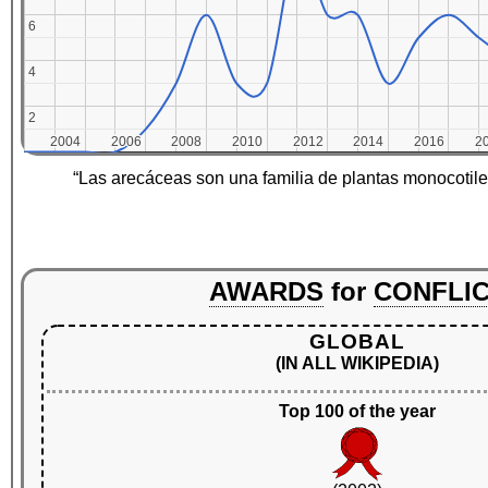
6
6
4
4
2
2
2004
2004
2006
2006
2008
2008
2010
2010
2012
2012
2014
2014
2016
2016
2
2
“Las arecáceas son una familia de plantas monocotil
AWARDS
for
CONFLI
GLOBAL
(IN ALL WIKIPEDIA)
Top 100 of the year