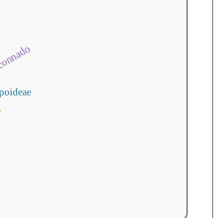
onnado
poideae
s