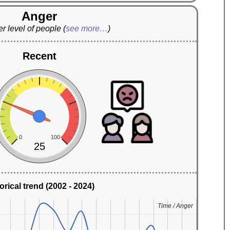
Anger
r level of people
(
see more…
)
Recent
0
100
25
orical trend (2002 - 2024)
Time / Anger
Time / Anger