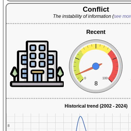
Conflict
The instability of information
(
see mo
Recent
0
100
8
Historical trend (2002 - 2024)
8
8