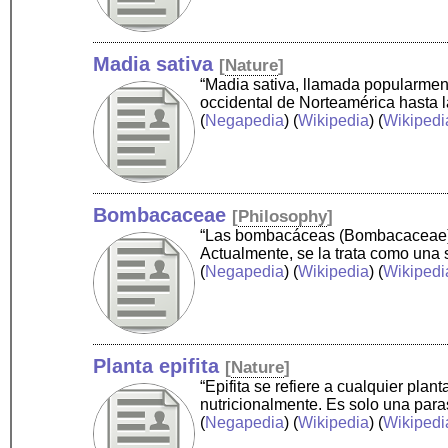
Madia sativa
[
Nature
]
“Madia sativa, llamada popularment
occidental de Norteamérica hasta l
(
Negapedia
) (
Wikipedia
) (
Wikipedi
Bombacaceae
[
Philosophy
]
“Las bombacáceas (Bombacaceae) so
Actualmente, se la trata como una
(
Negapedia
) (
Wikipedia
) (
Wikipedi
Planta epifita
[
Nature
]
“Epifita se refiere a cualquier pla
nutricionalmente. Es solo una para
(
Negapedia
) (
Wikipedia
) (
Wikipedi