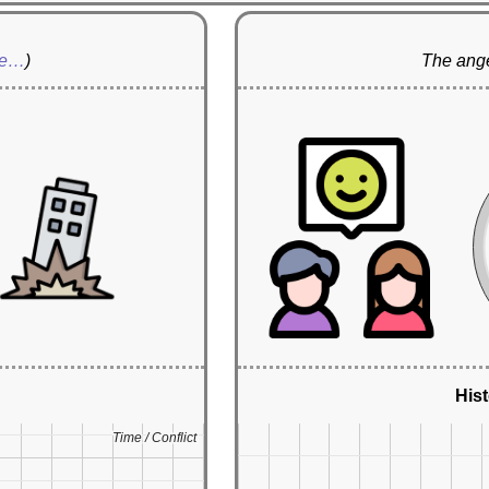
re…
)
The ange
Hist
Time / Conflict
Time / Conflict