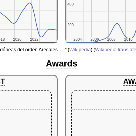
400
400
200
200
018
018
2020
2020
2022
2022
2004
2004
2006
2006
2008
2008
2010
2010
edóneas del orden Arecales. …”
(
Wikipedia
) (
Wikipedia translat
Awards
CT
AW