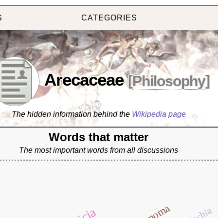
S
CATEGORIES
Arecaceae
[
Philosophy
]
The hidden information behind the
Wikipedia page
Words that matter
The most important words from all discussions
geonoma
veitchia