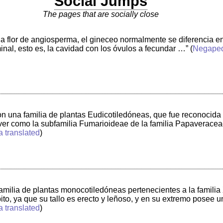
Social Jumps
The pages that are socially close
la flor de angiosperma, el gineceo normalmente se diferencia en 
inal, esto es, la cavidad con los óvulos a fecundar …”
(
Negape
 una familia de plantas Eudicotiledóneas, que fue reconocida 
 ver como la subfamilia Fumarioideae de la familia Papaverace
a translated
)
milia de plantas monocotiledóneas pertenecientes a la familia
to, ya que su tallo es erecto y leñoso, y en su extremo posee
a translated
)