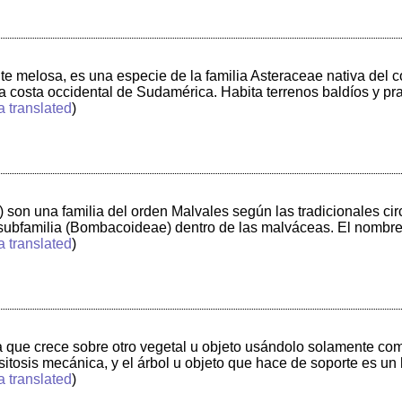
e melosa, es una especie de la familia Asteraceae nativa del c
a costa occidental de Sudamérica. Habita terrenos baldíos y pr
a translated
)
n una familia del orden Malvales según las tradicionales ci
 subfamilia (Bombacoideae) dentro de las malváceas. El nombre 
a translated
)
nta que crece sobre otro vegetal u objeto usándolo solamente co
sitosis mecánica, y el árbol u objeto que hace de soporte es u
a translated
)