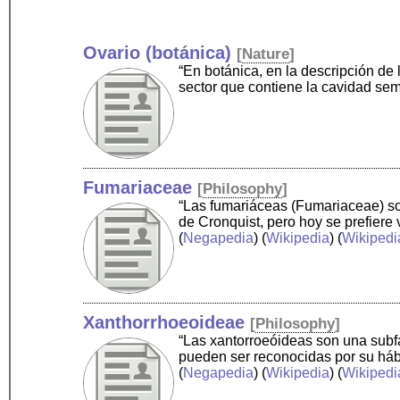
Ovario (botánica)
[
Nature
]
“En botánica, en la descripción de 
sector que contiene la cavidad sem
Fumariaceae
[
Philosophy
]
“Las fumariáceas (Fumariaceae) son
de Cronquist, pero hoy se prefiere
(
Negapedia
) (
Wikipedia
) (
Wikipedi
Xanthorrhoeoideae
[
Philosophy
]
“Las xantorroeóideas son una subfa
pueden ser reconocidas por su hábi
(
Negapedia
) (
Wikipedia
) (
Wikipedi