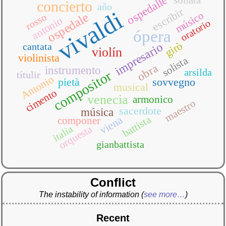
ospedalle
concierto
año
escribir
vivaldi
músico
ospedale
rosso
antonio
oratorio
ópera
girò
impresario
cantata
violín
violinista
solista
obra
instrumento
arsilda
compositor
títulir
Antonio
pietà
sovvegno
musical
cimento
venecia
armonico
maestro
sacerdote
música
viena
battista
componer
orquesta
italia
gianbattista
Conflict
The instability of information
(
see more…
)
Recent