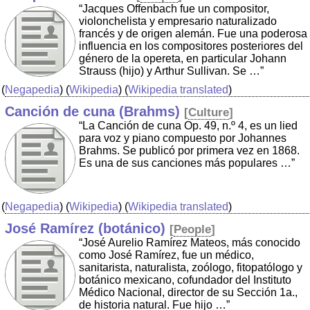
“Jacques Offenbach fue un compositor,
violonchelista y empresario naturalizado
francés y de origen alemán. Fue una poderosa
influencia en los compositores posteriores del
género de la opereta, en particular Johann
Strauss (hijo) y Arthur Sullivan. Se …”
(
Negapedia
) (
Wikipedia
) (
Wikipedia translated
)
Canción de cuna (Brahms)
[
Culture
]
“La Canción de cuna Op. 49, n.º 4, es un lied
para voz y piano compuesto por Johannes
Brahms. Se publicó por primera vez en 1868.
Es una de sus canciones más populares …”
(
Negapedia
) (
Wikipedia
) (
Wikipedia translated
)
José Ramírez (botánico)
[
People
]
“José Aurelio Ramírez Mateos, más conocido
como José Ramírez, fue un médico,
sanitarista, naturalista, zoólogo, fitopatólogo y
botánico mexicano, cofundador del Instituto
Médico Nacional, director de su Sección 1a.,
de historia natural. Fue hijo …”