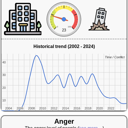
0
100
23
Historical trend (2002 - 2024)
Time / Conflict
Time / Conflict
40
40
30
30
20
20
10
10
2004
2004
2006
2006
2008
2008
2010
2010
2012
2012
2014
2014
2016
2016
2018
2018
2020
2020
2022
2022
Anger