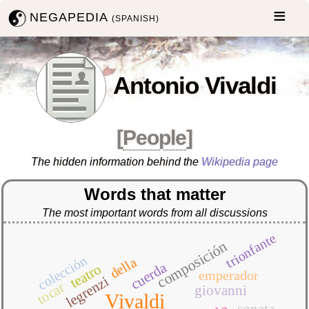
NEGAPEDIA
(SPANISH)
Antonio Vivaldi
[
People
]
The hidden information behind the
Wikipedia page
Words that matter
The most important words from all discussions
trionfante
composición
colección
della
cuerda
teatro
emperador
legrenzi
tocar
giovanni
Vivaldi
sonata