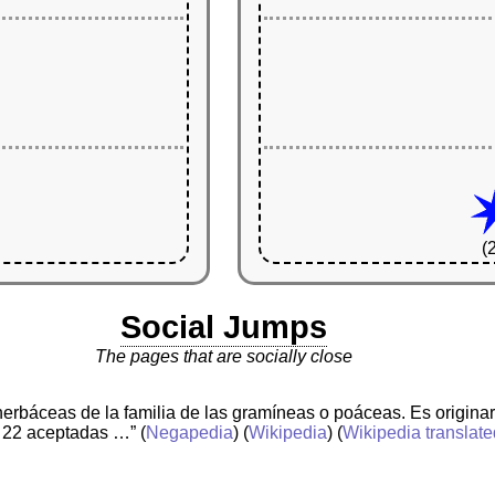
(
Social Jumps
The pages that are socially close
herbáceas de la familia de las gramíneas o poáceas. Es origin
o 22 aceptadas …”
(
Negapedia
) (
Wikipedia
) (
Wikipedia translat