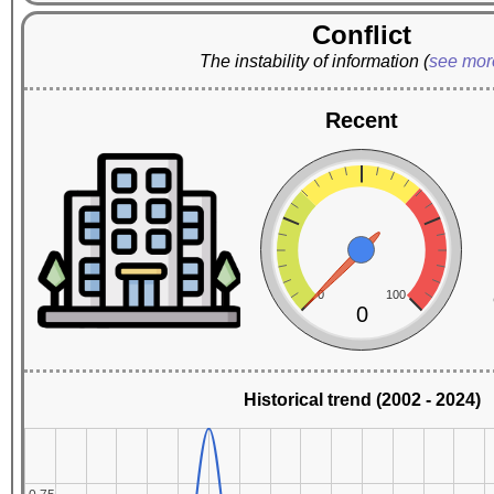
Conflict
The instability of information
(
see mo
Recent
0
100
0
Historical trend (2002 - 2024)