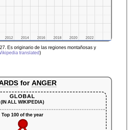
2012
2012
2014
2014
2016
2016
2018
2018
2020
2020
2022
2022
927. Es originario de las regiones montañosas y
ikipedia translated
)
ARDS
for
ANGER
GLOBAL
(IN ALL WIKIPEDIA)
Top 100 of the year