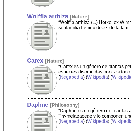
Wolffia arrhiza
[
Nature
]
“Wolffia arrhiza (L.) Horkel ex W
subfamilia Lemnoideae, de la fami
Carex
[
Nature
]
“Carex es un género de plantas pe
especies distribuidas por casi tod
(
Negapedia
) (
Wikipedia
) (
Wikipedi
Daphne
[
Philosophy
]
“Daphne es un género de plantas ar
Thymelaeaceae y lo componen unas 
(
Negapedia
) (
Wikipedia
) (
Wikipedi