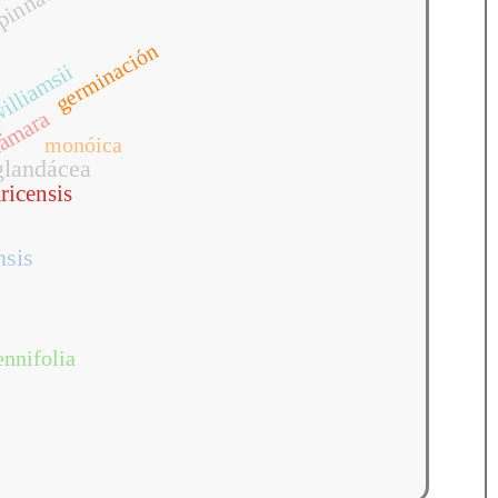
pinnada
germinación
illiamsii
l
ámara
monóica
glandácea
ricensis
nsis
ennifolia