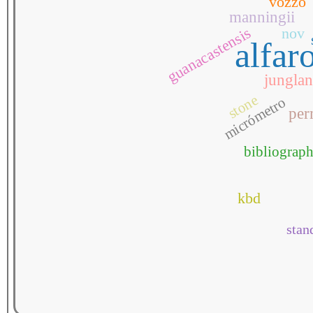
vozzo
manningii
guanacastensis
nov
alfar
jungla
stone
micrómetro
per
bibliograph
kbd
stan