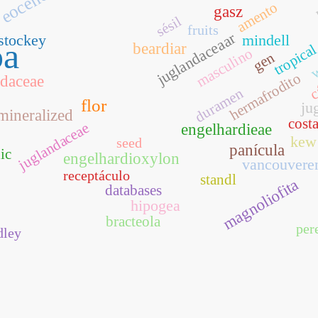
eocene
amento
gasz
sésil
fruits
juglandaceaar
stockey
mindell
oa
w
beardiar
tropica
masculino
gen
c
hermafrodito
ndaceae
duramen
flor
ju
mineralized
costa
juglandaceae
engelhardieae
kew
seed
panícula
ic
engelhardioxylon
vancouvere
receptáculo
standl
magnoliofita
databases
hipogea
bracteola
per
dley