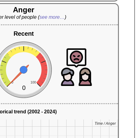
Anger
r level of people
(
see more…
)
Recent
0
100
0
orical trend (2002 - 2024)
Time / Anger
Time / Anger