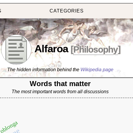
S
CATEGORIES
Alfaroa
[
Philosophy
]
The hidden information behind the
Wikipedia page
Words that matter
The most important words from all discussions
oblonga