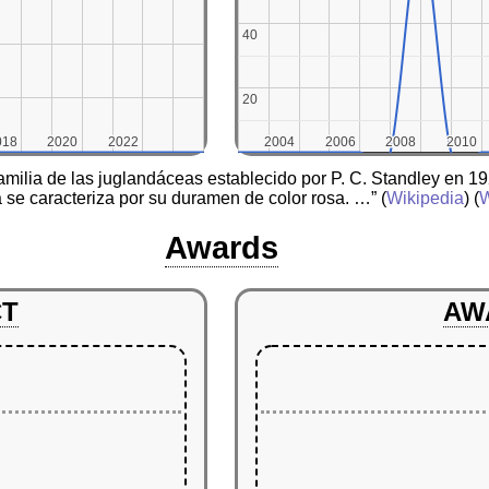
40
40
20
20
018
018
2020
2020
2022
2022
2004
2004
2006
2006
2008
2008
2010
2010
familia de las juglandáceas establecido por P. C. Standley en 1
 se caracteriza por su duramen de color rosa. …”
(
Wikipedia
) (
W
Awards
CT
AW