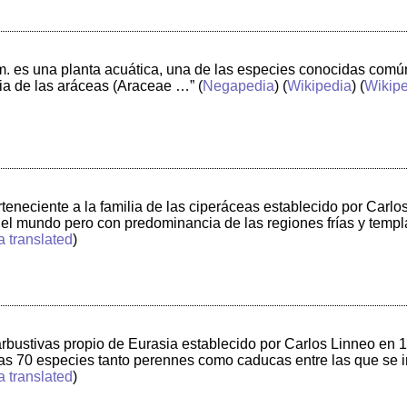
imm. es una planta acuática, una de las especies conocidas com
lia de las aráceas (Araceae …”
(
Negapedia
) (
Wikipedia
) (
Wikipe
rteneciente a la familia de las ciperáceas establecido por Car
o el mundo pero con predominancia de las regiones frías y temp
a translated
)
bustivas propio de Eurasia establecido por Carlos Linneo en 17
70 especies tanto perennes como caducas entre las que se inc
a translated
)