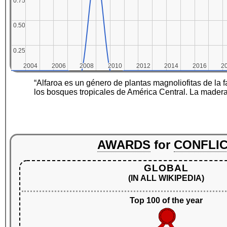
0.75
0.75
0.50
0.50
0.25
0.25
2004
2004
2006
2006
2008
2008
2010
2010
2012
2012
2014
2014
2016
2016
2
2
“Alfaroa es un género de plantas magnoliofitas de la 
los bosques tropicales de América Central. La madera
AWARDS
for
CONFLI
GLOBAL
(IN ALL WIKIPEDIA)
Top 100 of the year